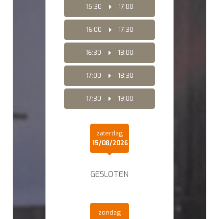
15:30
17:00
16:00
17:30
16:30
18:00
17:00
18:30
17:30
19:00
zaterdag
15/08/2026
GESLOTEN
zondag