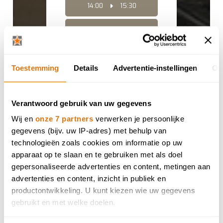
14:00
15:30
14:30
16:00
15:00
16:30
Toestemming
Details
Advertentie-instellingen
Ov
15:30
17:00
16:00
17:30
Verantwoord gebruik van uw gegevens
Wij en
onze 7 partners
verwerken je persoonlijke
16:30
18:00
gegevens (bijv. uw IP-adres) met behulp van
technologieën zoals cookies om informatie op uw
17:00
18:30
apparaat op te slaan en te gebruiken met als doel
gepersonaliseerde advertenties en content, metingen aan
17:30
19:00
advertenties en content, inzicht in publiek en
productontwikkeling. U kunt kiezen wie uw gegevens
gebruikt en met welke doelen.
woensdag
19/08/2026