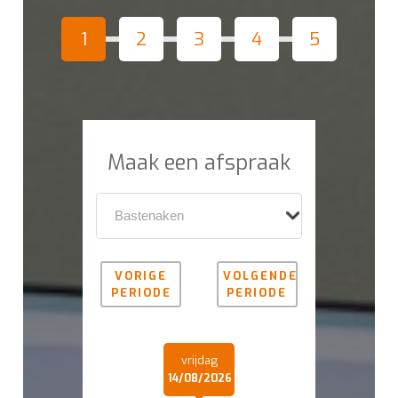
1
2
3
4
5
Maak een afspraak
VORIGE
VOLGENDE
PERIODE
PERIODE
vrijdag
14/08/2026