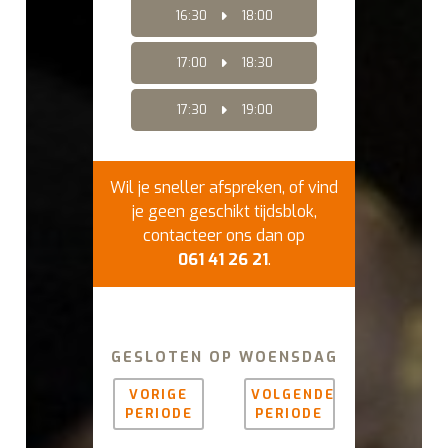
16:30
18:00
17:00
18:30
17:30
19:00
Wil je sneller afspreken, of vind
je geen geschikt tijdsblok,
contacteer ons dan op
061 41 26 21
.
GESLOTEN OP WOENSDAG
VORIGE
VOLGENDE
PERIODE
PERIODE