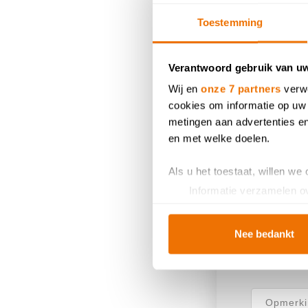
Naam van 
Toestemming
Verantwoord gebruik van u
Contactg
Wij en
onze 7 partners
verwe
cookies om informatie op uw 
metingen aan advertenties en
en met welke doelen.
Als u het toestaat, willen we
Informatie verzamelen ov
Uw apparaat identificere
Lees meer over hoe uw perso
Nee bedankt
toestemming op elk moment wi
Vragen of
Breng uw cookies, net als ee
u van een vloeiende ervarin