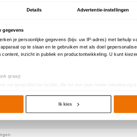
de contactpersoon
Details
Advertentie-instellingen
w gegevens
egevens
rken je persoonlijke gegevens (bijv. uw IP-adres) met behulp v
apparaat op te slaan en te gebruiken met als doel gepersonalise
 content, inzicht in publiek en productontwikkeling. U kunt kiez
 ook graag:
er uw geografische locatie, die tot een paar meter nauwkeurig k
n door het actief te scannen op specifieke eigenschappen (fingerp
onlijke gegevens worden verwerkt en stel uw voorkeuren in he
Ik kies
jzigen of intrekken in de Cookieverklaring.
 opmerkingen?
n keukenproject, op smaak voor een ervaring op maat. Door de c
g. Ze zorgen voor een
functionele
website, bieden inzichten om 