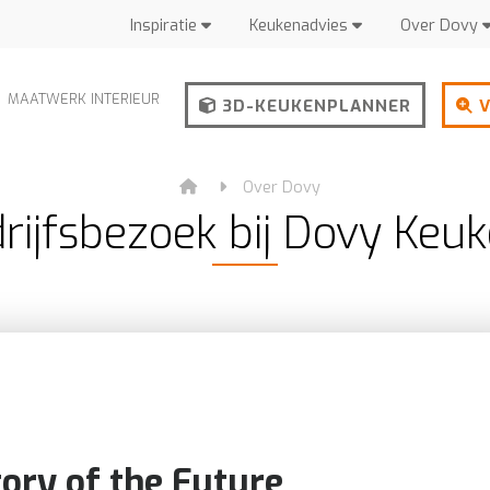
Inspiratie
Keukenadvies
Over Dovy
MAATWERK INTERIEUR
3D-KEUKENPLANNER
V
Over Dovy
rijfsbezoek bij Dovy Keu
ory of the Future