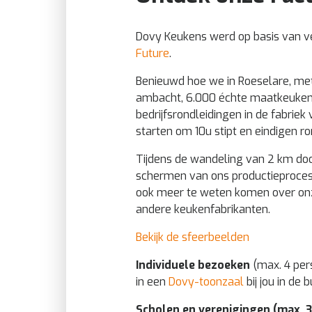
Dovy Keukens werd op basis van ve
Future
.
Benieuwd hoe we in Roeselare, me
ambacht, 6.000 échte maatkeukens 
bedrijfsrondleidingen in de fabrie
starten om 10u stipt en eindigen r
Tijdens de wandeling van 2 km doorh
schermen van ons productieproces 
ook meer te weten komen over onz
andere keukenfabrikanten.
Bekijk de sfeerbeelden
Individuele bezoeken
(max. 4 pers
in een
Dovy-toonzaal
bij jou in de 
Scholen en verenigingen (max. 