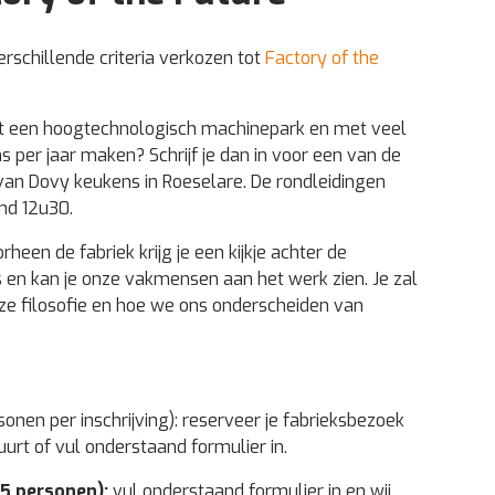
rschillende criteria verkozen tot
Factory of the
t een hoogtechnologisch machinepark en met veel
per jaar maken? Schrijf je dan in voor een van de
k van Dovy keukens in Roeselare. De rondleidingen
ond 12u30.
een de fabriek krijg je een kijkje achter de
en kan je onze vakmensen aan het werk zien. Je zal
e filosofie en hoe we ons onderscheiden van
onen per inschrijving): reserveer je fabrieksbezoek
buurt of vul onderstaand formulier in.
35 personen):
vul onderstaand formulier in en wij