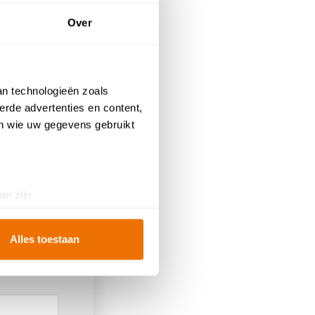
Over
an technologieën zoals
erde advertenties en content,
en wie uw gegevens gebruikt
an zijn
rinting)
t
detailgedeelte
in. U kunt uw
Alles toestaan
ookies te accepteren, geniet
te
analyseren
wat beter kan