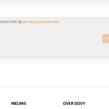
ersonaliseerde
ervaring te bieden zoals aangegeven in het
cook
kkoord met de
privacyvoorwaarden
V
NIEUWS
OVER DOVY