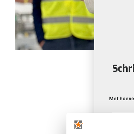
Schri
Met hoevee
Op welke 