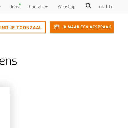
Jobs
Contact
Webshop
nl
fr
IK MAAK EEN AFSPRAAK
IND JE TOONZAAL
kens