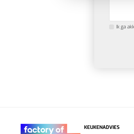
en helpen ons om u een
gep
Ik ga a
KEUKENADVIES