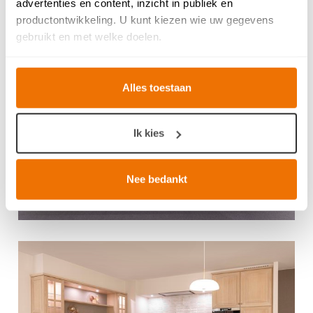
advertenties en content, inzicht in publiek en
productontwikkeling. U kunt kiezen wie uw gegevens
gebruikt en met welke doelen.
Als u het toestaat, willen we ook graag:
Alles toestaan
Informatie verzamelen over uw geografische locatie,
die tot een paar meter nauwkeurig kan zijn
Uw apparaat identificeren door het actief te scannen
Ik kies
op specifieke eigenschappen (fingerprinting)
Lees meer over hoe uw persoonlijke gegevens worden
verwerkt en stel uw voorkeuren in het
detailgedeelte
in.
Nee bedankt
U kunt uw toestemming op elk moment wijzigen of
intrekken in de Cookieverklaring.
Breng uw cookies, net als een keukenproject, op smaak
voor een ervaring op maat. Door de cookies te
accepteren, geniet u van een vloeiende ervaring. Ze
zorgen voor een
functionele
website, bieden inzichten
om te
analyseren
wat beter kan en helpen ons om u