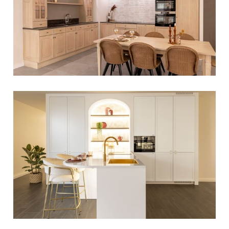
een
gepersonaliseerde
ervaring te bieden zoals
aangegeven in het
cookiebeleid
.