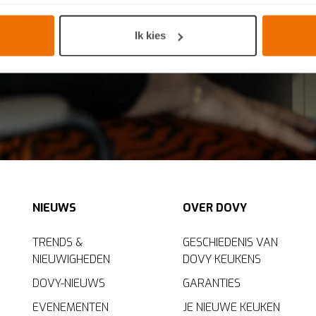
n door het actief te scannen op specifieke eigenschappen (fingerp
onlijke gegevens worden verwerkt en stel uw voorkeuren in he
Ik kies
jzigen of intrekken in de Cookieverklaring.
n keukenproject, op smaak voor een ervaring op maat. Door de c
g. Ze zorgen voor een
functionele
website, bieden inzichten om 
ersonaliseerde
ervaring te bieden zoals aangegeven in het
cook
NIEUWS
OVER DOVY
TRENDS &
GESCHIEDENIS VAN
NIEUWIGHEDEN
DOVY KEUKENS
DOVY-NIEUWS
GARANTIES
EVENEMENTEN
JE NIEUWE KEUKEN