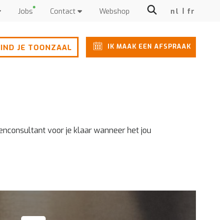
Jobs
Contact
Webshop
nl
fr
IK MAAK EEN AFSPRAAK
IND JE TOONZAAL
enconsultant voor je klaar wanneer het jou