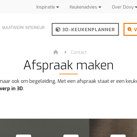
Inspiratie
Keukenadvies
Over Dovy
MAATWERK INTERIEUR
3D-KEUKENPLANNER
V
Contact
Afspraak maken
, maar ook om begeleiding. Met een afspraak staat er een keuk
werp in 3D
.