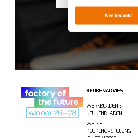
Uw apparaat identificere
Lees meer over hoe uw perso
Nee bedankt
toestemming op elk moment wi
Breng uw cookies, net als ee
u van een vloeiende ervarin
en helpen ons om u een
gep
KEUKENADVIES
WERKBLADEN &
KEUKENBLADEN
WELKE
KEUKENOPSTELLING