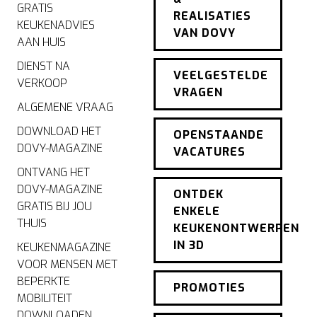
GRATIS
REALISATIES
KEUKENADVIES
VAN DOVY
AAN HUIS
DIENST NA
VEELGESTELDE
VERKOOP
VRAGEN
ALGEMENE VRAAG
DOWNLOAD HET
OPENSTAANDE
DOVY-MAGAZINE
VACATURES
ONTVANG HET
DOVY-MAGAZINE
ONTDEK
GRATIS BIJ JOU
ENKELE
THUIS
KEUKENONTWERPEN
IN 3D
KEUKENMAGAZINE
VOOR MENSEN MET
BEPERKTE
PROMOTIES
MOBILITEIT
DOWNLOADEN