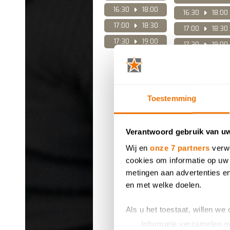
16:30
18:00
16:30
18:00
17:00
18:30
17:00
18:30
17:30
19:00
17:30
19:00
Wil je sn
Toestemming
Verantwoord gebruik van u
Wij en
onze 7 partners
verwe
cookies om informatie op uw 
metingen aan advertenties en
en met welke doelen.
Als u het toestaat, willen we
Informatie verzamelen ov