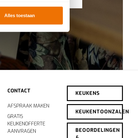
rinting)
t
detailgedeelte
in. U kunt uw
Alles toestaan
ookies te accepteren, geniet
te
analyseren
wat beter kan
iebeleid
.
CONTACT
KEUKENS
AFSPRAAK MAKEN
KEUKENTOONZALEN
GRATIS
KEUKENOFFERTE
BEOORDELINGEN
AANVRAGEN
&