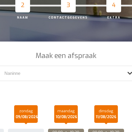
2
3
4
NAAM
CONTACTGEGEVENS
EXTRA
Maak een afspraak
zondag
maandag
dinsdag
09/08/2026
10/08/2026
11/08/2026