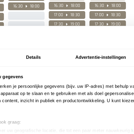
16:30
18:00
16:30
18:00
16:30
18:00
17:00
18:30
17:00
18:30
17:30
19:00
17:30
19:00
eller afspreken, of vind je geen geschikt tijdsblok, contacteer 
081 56 62 26
.
Details
Advertentie-instellingen
w gegevens
GESLOTEN OP WOENSDAG
rken je persoonlijke gegevens (bijv. uw IP-adres) met behulp v
apparaat op te slaan en te gebruiken met als doel gepersonalise
 content, inzicht in publiek en productontwikkeling. U kunt kiez
 ook graag:
er uw geografische locatie, die tot een paar meter nauwkeurig k