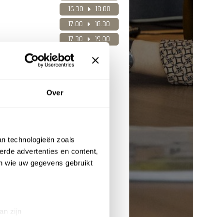
16:30
18:00
17:00
18:30
17:30
19:00
ons dan op
Over
an technologieën zoals
erde advertenties en content,
en wie uw gegevens gebruikt
VOLGENDE
PERIODE
an zijn