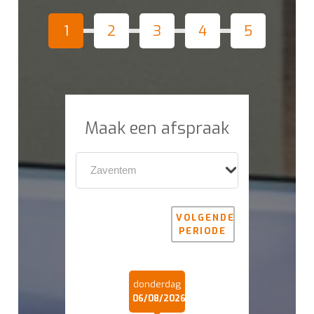
1
2
3
4
5
Maak een afspraak
VOLGENDE
PERIODE
donderdag
06/08/2026