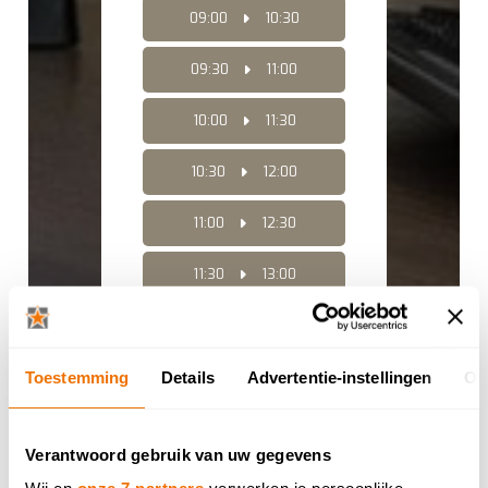
09:00
10:30
09:30
11:00
10:00
11:30
10:30
12:00
11:00
12:30
11:30
13:00
12:00
13:30
Toestemming
Details
Advertentie-instellingen
Ov
12:30
14:00
13:00
14:30
Verantwoord gebruik van uw gegevens
13:30
15:00