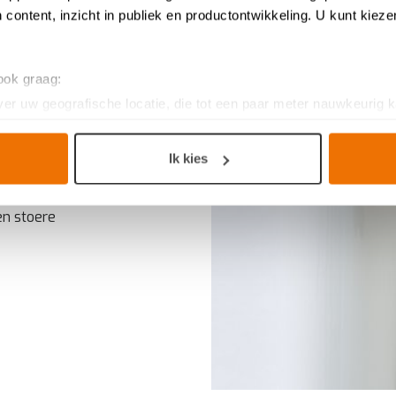
 content, inzicht in publiek en productontwikkeling. U kunt kiez
 ook graag:
er uw geografische locatie, die tot een paar meter nauwkeurig k
n door het actief te scannen op specifieke eigenschappen (fingerp
a en Wouter
onlijke gegevens worden verwerkt en stel uw voorkeuren in he
uust en stevig
Ik kies
jzigen of intrekken in de Cookieverklaring.
 aspect. De
 aanrecht zijn
n keukenproject, op smaak voor een ervaring op maat. Door de c
en stoere
g. Ze zorgen voor een
functionele
website, bieden inzichten om 
ersonaliseerde
ervaring te bieden zoals aangegeven in het
cook