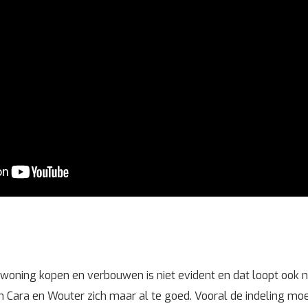
woning kopen en verbouwen is niet evident en dat loopt ook nie
en Cara en Wouter zich maar al te goed. Vooral de indeling m