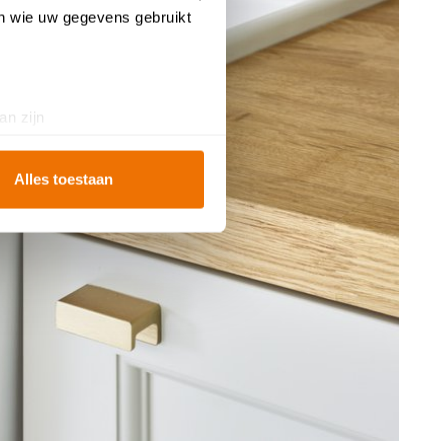
en wie uw gegevens gebruikt
an zijn
rinting)
t
detailgedeelte
in. U kunt uw
Alles toestaan
ookies te accepteren, geniet
te
analyseren
wat beter kan
iebeleid
.