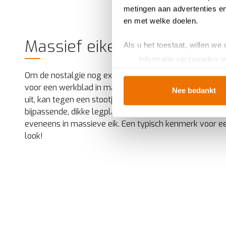
metingen aan advertenties en
en met welke doelen.
Massief eiken werkblad
Als u het toestaat, willen we
Informatie verzamelen ov
Uw apparaat identificere
Om de nostalgie nog extra te benadrukken, kozen Car
Lees meer over hoe uw perso
voor een werkblad in massieve eik. Het ziet er heel rob
Nee bedankt
toestemming op elk moment wi
uit, kan tegen een stootje en accentueert het landelijke
bijpassende, dikke legplanken boven de koelkast en het
Breng uw cookies, net als ee
eveneens in massieve eik. Een typisch kenmerk voor e
u van een vloeiende ervarin
look!
en helpen ons om u een
gep