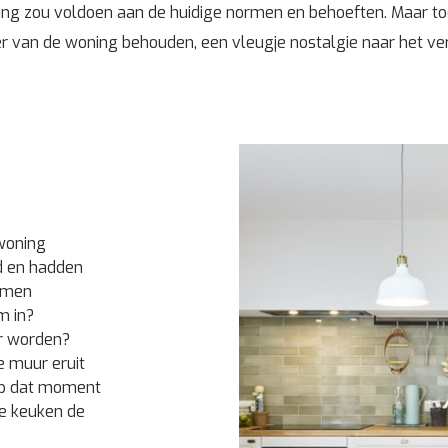
ng zou voldoen aan de huidige normen en behoeften. Maar to
er van de woning behouden, een vleugje nostalgie naar het v
woning
d en hadden
wamen
m in?
r worden?
 muur eruit
 op dat moment
de keuken de