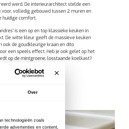
eerd werd. De interieurarchitect stelde een
 voor, volledig gebouwd tussen 2 muren en
e huidige comfort.
dres’ is een op en top klassieke keuken in
kt. De witte kleur geeft de massieve keuken
 ook de goudkleurige kraan en dito
or een speels effect. Heb je ook gelet op het
rdt op de mintgroene, losstaande koelkast?
 met een retro kwinkslag!
Over
an technologieën zoals
erde advertenties en content,