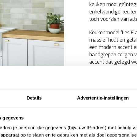
keuken mooi geïntegr
enkelwandige keuken
toch voorzien van all
Keukenmodel ‘Les Flan
massief hout en gela
een modern accent en
handgrepen zorgen vo
accent dat gelegd wo
Een echte blikvanger
Details
Advertentie-instellingen
w gegevens
rken je persoonlijke gegevens (bijv. uw IP-adres) met behulp v
apparaat op te slaan en te gebruiken met als doel gepersonalise