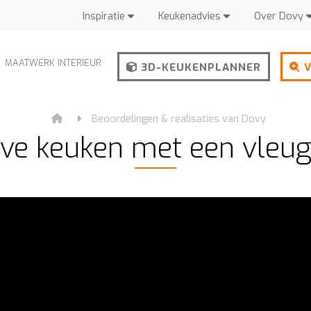
Inspiratie
Keukenadvies
Over Dovy
MAATWERK INTERIEUR
3D-KEUKENPLANNER
V
Beoordelingen & realisaties van Dovy
ve keuken met een vleugj