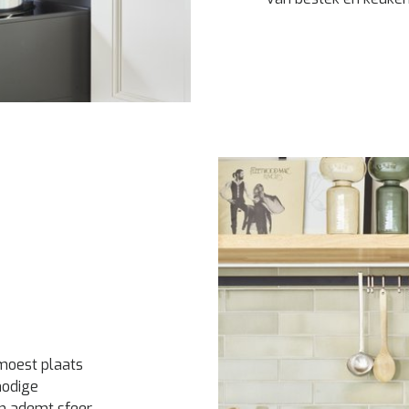
 moest plaats
nodige
en ademt sfeer