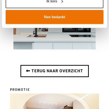
Ik kies
op specifieke eigenschappen (fingerprinting)
Lees meer over hoe uw persoonlijke gegevens worden
verwerkt en stel uw voorkeuren in het
detailgedeelte
in.
Nee bedankt
U kunt uw toestemming op elk moment wijzigen of
intrekken in de Cookieverklaring.
Breng uw cookies, net als een keukenproject, op smaak
voor een ervaring op maat. Door de cookies te
accepteren, geniet u van een vloeiende ervaring. Ze
zorgen voor een
functionele
website, bieden inzichten
om te
analyseren
wat beter kan en helpen ons om u
een
gepersonaliseerde
ervaring te bieden zoals
TERUG NAAR OVERZICHT
aangegeven in het
cookiebeleid
.
PROMOTIE