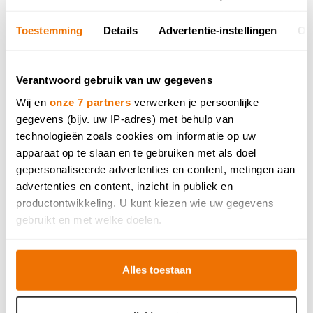
Toestemming
Details
Advertentie-instellingen
Ov
Verantwoord gebruik van uw gegevens
Wij en
onze 7 partners
verwerken je persoonlijke
gegevens (bijv. uw IP-adres) met behulp van
technologieën zoals cookies om informatie op uw
apparaat op te slaan en te gebruiken met als doel
gepersonaliseerde advertenties en content, metingen aan
advertenties en content, inzicht in publiek en
productontwikkeling. U kunt kiezen wie uw gegevens
gebruikt en met welke doelen.
Als u het toestaat, willen we ook graag:
Alles toestaan
Informatie verzamelen over uw geografische locatie,
die tot een paar meter nauwkeurig kan zijn
Uw apparaat identificeren door het actief te scannen