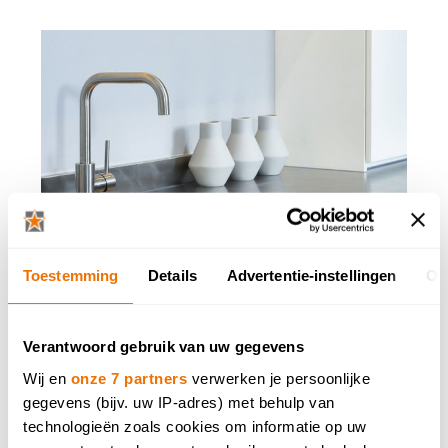
Toestemming
Details
Advertentie-instellingen
Ov
Onderhoud van werkblad in inox
In industriële keukens zweert men bij inox of roestvrij staal
Verantwoord gebruik van uw gegevens
omdat het uiterst hygiënisch is, zuurbestendig en goed
Wij en
onze 7 partners
verwerken je persoonlijke
bestand tegen vocht en vet. Het vraagt wel een specifiek
reinigingsmiddel.
gegevens (bijv. uw IP-adres) met behulp van
technologieën zoals cookies om informatie op uw
Meer lezen