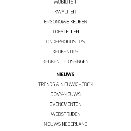
MOBILITEIT
zorgen voor een
functionele
website, bieden inzichten
KWALITEIT
om te
analyseren
wat beter kan en helpen ons om u
een
gepersonaliseerde
ervaring te bieden zoals
ERGONOMIE KEUKEN
aangegeven in het
cookiebeleid
.
TOESTELLEN
ONDERHOUDSTIPS
KEUKENTIPS
KEUKENOPLOSSINGEN
NIEUWS
TRENDS & NIEUWIGHEDEN
DOVY-NIEUWS
EVENEMENTEN
WEDSTRIJDEN
NIEUWS NEDERLAND