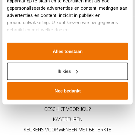
apparaat op te slaan en te gebruiken met als doel
gepersonaliseerde advertenties en content, metingen aan
advertenties en content, inzicht in publiek en
productontwikkeling. U kunt kiezen wie uw gegevens
gebruikt en met welke doelen.
Als u het toestaat, willen we ook graag:
Alles toestaan
Informatie verzamelen over uw geografische locatie,
die tot een paar meter nauwkeurig kan zijn
Uw apparaat identificeren door het actief te scannen
Ik kies
op specifieke eigenschappen (fingerprinting)
KEUKENADVIES
Lees meer over hoe uw persoonlijke gegevens worden
verwerkt en stel uw voorkeuren in het
detailgedeelte
in.
Nee bedankt
WERKBLADEN & KEUKENBLADEN
U kunt uw toestemming op elk moment wijzigen of
WELKE KEUKENOPSTELLING IS HET MEEST
intrekken in de Cookieverklaring.
GESCHIKT VOOR JOU?
Breng uw cookies, net als een keukenproject, op smaak
KASTDEUREN
voor een ervaring op maat. Door de cookies te
KEUKENS VOOR MENSEN MET BEPERKTE
accepteren, geniet u van een vloeiende ervaring. Ze