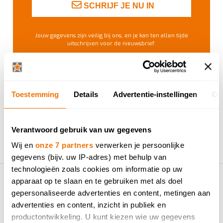
SCHRIJF JE NU IN
Jouw gegevens zijn veilig bij ons, en je kan ten allen tijde
uitschrijven voor de nieuwsbrief.
Lees meer over:
Toestemming
Details
Advertentie-instellingen
Ov
loïc
jobdag
zaventem
Verantwoord gebruik van uw gegevens
Wij en
onze 7 partners
verwerken je persoonlijke
gegevens (bijv. uw IP-adres) met behulp van
technologieën zoals cookies om informatie op uw
apparaat op te slaan en te gebruiken met als doel
gepersonaliseerde advertenties en content, metingen aan
advertenties en content, inzicht in publiek en
productontwikkeling. U kunt kiezen wie uw gegevens