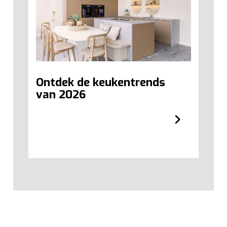
Ontdek de keukentrends
W
van 2026
c
i