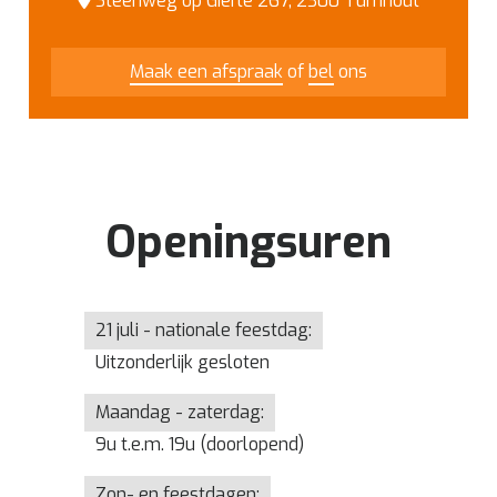
Steenweg op Gierle 267, 2300 Turnhout
Maak een afspraak
of
bel
ons
Openingsuren
21 juli - nationale feestdag:
Uitzonderlijk gesloten
Maandag - zaterdag:
9u t.e.m. 19u (doorlopend)
Zon- en feestdagen: