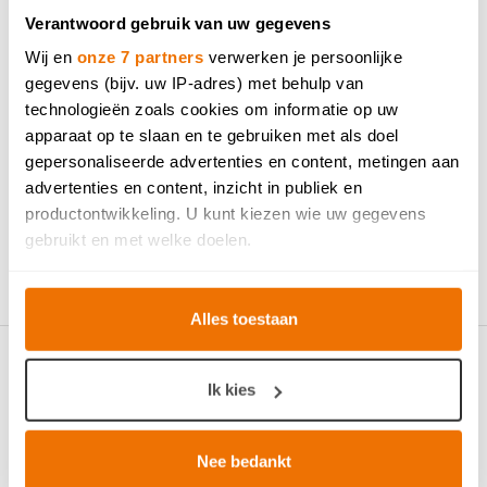
Verantwoord gebruik van uw gegevens
Wij en
onze 7 partners
verwerken je persoonlijke
DOVY KEUKENS MECHELEN
gegevens (bijv. uw IP-adres) met behulp van
technologieën zoals cookies om informatie op uw
DOVY KEUKENS SCHOTEN
apparaat op te slaan en te gebruiken met als doel
DOVY KEUKENS TURNHOUT
gepersonaliseerde advertenties en content, metingen aan
advertenties en content, inzicht in publiek en
DOVY KEUKENS AARTSELAAR
productontwikkeling. U kunt kiezen wie uw gegevens
gebruikt en met welke doelen.
Als u het toestaat, willen we ook graag:
Alles toestaan
Informatie verzamelen over uw geografische locatie,
die tot een paar meter nauwkeurig kan zijn
Uw apparaat identificeren door het actief te scannen
Ik kies
op specifieke eigenschappen (fingerprinting)
Lees meer over hoe uw persoonlijke gegevens worden
verwerkt en stel uw voorkeuren in het
detailgedeelte
in.
Nee bedankt
U kunt uw toestemming op elk moment wijzigen of