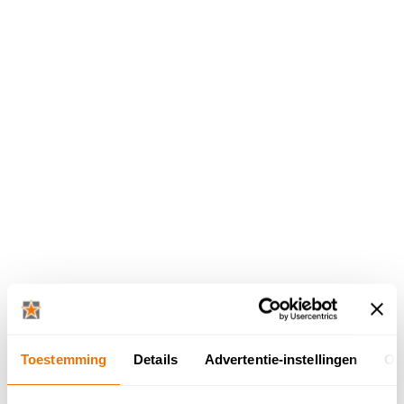
Dovy keukentoonzalen in de
Toestemming
Details
Advertentie-instellingen
Ov
buurt van Turnhout