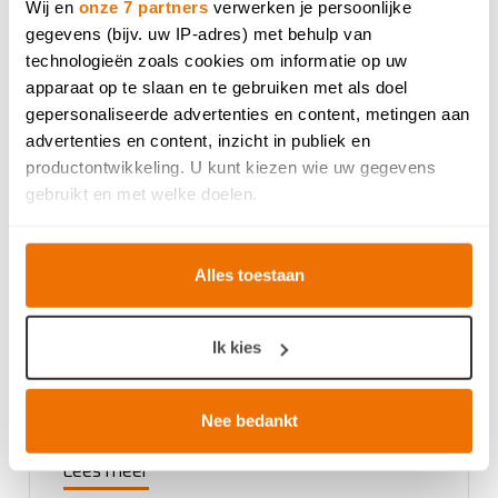
Wij en
onze 7 partners
verwerken je persoonlijke
gegevens (bijv. uw IP-adres) met behulp van
technologieën zoals cookies om informatie op uw
apparaat op te slaan en te gebruiken met als doel
gepersonaliseerde advertenties en content, metingen aan
advertenties en content, inzicht in publiek en
productontwikkeling. U kunt kiezen wie uw gegevens
gebruikt en met welke doelen.
Als u het toestaat, willen we ook graag:
Alles toestaan
Informatie verzamelen over uw geografische locatie,
die tot een paar meter nauwkeurig kan zijn
Uw apparaat identificeren door het actief te scannen
Ik kies
op specifieke eigenschappen (fingerprinting)
Lees meer over hoe uw persoonlijke gegevens worden
Keuken met frisse kleuren voor
verwerkt en stel uw voorkeuren in het
detailgedeelte
in.
Nee bedankt
Hanne en Quinten uit Familie
U kunt uw toestemming op elk moment wijzigen of
intrekken in de Cookieverklaring.
Lees meer