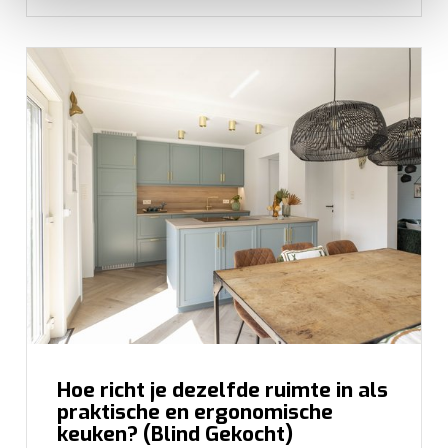
Breng uw cookies, net als een keukenproject, op smaak
voor een ervaring op maat. Door de cookies te
accepteren, geniet u van een vloeiende ervaring. Ze
zorgen voor een
functionele
website, bieden inzichten
om te
analyseren
wat beter kan en helpen ons om u
een
gepersonaliseerde
ervaring te bieden zoals
aangegeven in het
cookiebeleid
.
Hoe richt je dezelfde ruimte in als
praktische en ergonomische
keuken? (Blind Gekocht)