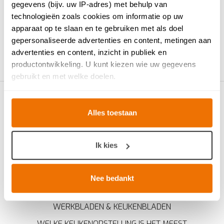
gegevens (bijv. uw IP-adres) met behulp van
IK MAAK EEN AFSPRAAK
technologieën zoals cookies om informatie op uw
apparaat op te slaan en te gebruiken met als doel
gepersonaliseerde advertenties en content, metingen aan
advertenties en content, inzicht in publiek en
productontwikkeling. U kunt kiezen wie uw gegevens
gebruikt en met welke doelen.
Als u het toestaat, willen we ook graag:
Alles toestaan
Informatie verzamelen over uw geografische locatie,
die tot een paar meter nauwkeurig kan zijn
Uw apparaat identificeren door het actief te scannen
Ik kies
op specifieke eigenschappen (fingerprinting)
Lees meer over hoe uw persoonlijke gegevens worden
verwerkt en stel uw voorkeuren in het
detailgedeelte
in.
Nee bedankt
U kunt uw toestemming op elk moment wijzigen of
KEUKENADVIES
intrekken in de Cookieverklaring.
WERKBLADEN & KEUKENBLADEN
WELKE KEUKENOPSTELLING IS HET MEEST
Breng uw cookies, net als een keukenproject, op smaak