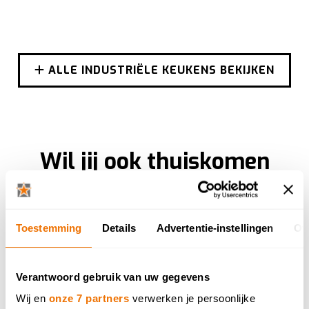
ALLE INDUSTRIËLE KEUKENS BEKIJKEN
Wil jij ook thuiskomen
in je droomkeuken?
Laat een fotorealistisch ontwerp van je
droomkeuken gratis uittekenen in één van onze
Toestemming
Details
Advertentie-instellingen
Ov
toonzalen. Bekijk hem nadien in
Virtual Reality.
Verantwoord gebruik van uw gegevens
WINKEL ZOEKEN IN JE BUURT
Wij en
onze 7 partners
verwerken je persoonlijke