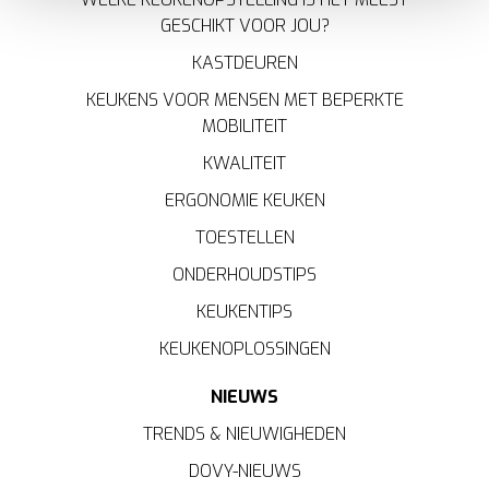
GESCHIKT VOOR JOU?
voor een ervaring op maat. Door de cookies te
accepteren, geniet u van een vloeiende ervaring. Ze
KASTDEUREN
zorgen voor een
functionele
website, bieden inzichten
KEUKENS VOOR MENSEN MET BEPERKTE
om te
analyseren
wat beter kan en helpen ons om u
MOBILITEIT
een
gepersonaliseerde
ervaring te bieden zoals
aangegeven in het
cookiebeleid
.
KWALITEIT
ERGONOMIE KEUKEN
TOESTELLEN
ONDERHOUDSTIPS
KEUKENTIPS
KEUKENOPLOSSINGEN
NIEUWS
TRENDS & NIEUWIGHEDEN
DOVY-NIEUWS