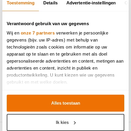
Toestemming
Details
Advertentie-instellingen
Ov
Wil jij ook thuiskomen
in je droomkeuken?
Verantwoord gebruik van uw gegevens
Laat een fotorealistisch ontwerp van je
Wij en
onze 7 partners
verwerken je persoonlijke
droomkeuken gratis uittekenen in één van onze
gegevens (bijv. uw IP-adres) met behulp van
toonzalen. Bekijk hem nadien in
Virtual Reality.
technologieën zoals cookies om informatie op uw
apparaat op te slaan en te gebruiken met als doel
gepersonaliseerde advertenties en content, metingen aan
WINKEL ZOEKEN IN JE BUURT
advertenties en content, inzicht in publiek en
productontwikkeling. U kunt kiezen wie uw gegevens
IK MAAK EEN AFSPRAAK
gebruikt en met welke doelen.
Als u het toestaat, willen we ook graag:
Alles toestaan
Informatie verzamelen over uw geografische locatie,
die tot een paar meter nauwkeurig kan zijn
Uw apparaat identificeren door het actief te scannen
Ik kies
op specifieke eigenschappen (fingerprinting)