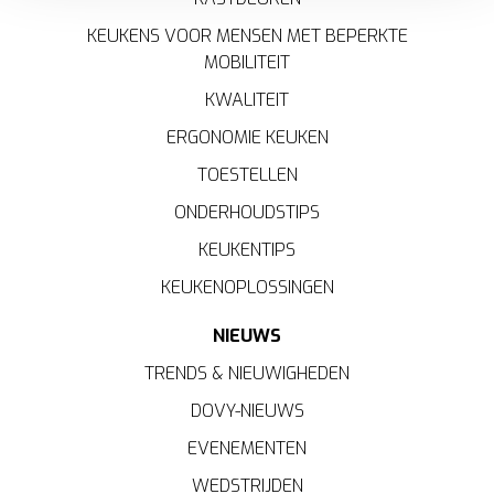
accepteren, geniet u van een vloeiende ervaring. Ze
KEUKENS VOOR MENSEN MET BEPERKTE
zorgen voor een
functionele
website, bieden inzichten
MOBILITEIT
om te
analyseren
wat beter kan en helpen ons om u
KWALITEIT
een
gepersonaliseerde
ervaring te bieden zoals
aangegeven in het
cookiebeleid
.
ERGONOMIE KEUKEN
TOESTELLEN
ONDERHOUDSTIPS
KEUKENTIPS
KEUKENOPLOSSINGEN
NIEUWS
TRENDS & NIEUWIGHEDEN
DOVY-NIEUWS
EVENEMENTEN
WEDSTRIJDEN