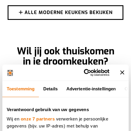
ALLE MODERNE KEUKENS BEKIJKEN
Wil jij ook thuiskomen
in je droomkeuken?
Laat een fotorealistisch ontwerp van je
droomkeuken gratis uittekenen in één van onze
toonzalen. Bekijk hem nadien in
Virtual Reality.
Toestemming
Details
Advertentie-instellingen
Ov
WINKEL ZOEKEN IN JE BUURT
Verantwoord gebruik van uw gegevens
Wij en
onze 7 partners
verwerken je persoonlijke
IK MAAK EEN AFSPRAAK
gegevens (bijv. uw IP-adres) met behulp van