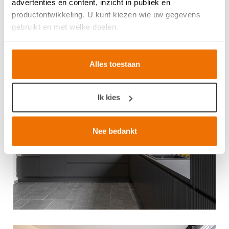
advertenties en content, inzicht in publiek en
productontwikkeling. U kunt kiezen wie uw gegevens
gebruikt en met welke doelen.
Als u het toestaat, willen we ook graag:
Alles toestaan
Informatie verzamelen over uw geografische locatie,
die tot een paar meter nauwkeurig kan zijn
Uw apparaat identificeren door het actief te scannen
Ik kies
op specifieke eigenschappen (fingerprinting)
Lees meer over hoe uw persoonlijke gegevens worden
verwerkt en stel uw voorkeuren in het
detailgedeelte
in.
Nee bedankt
U kunt uw toestemming op elk moment wijzigen of
intrekken in de Cookieverklaring.
Breng uw cookies, net als een keukenproject, op smaak
voor een ervaring op maat. Door de cookies te
accepteren, geniet u van een vloeiende ervaring. Ze
zorgen voor een
functionele
website, bieden inzichten
om te
analyseren
wat beter kan en helpen ons om u