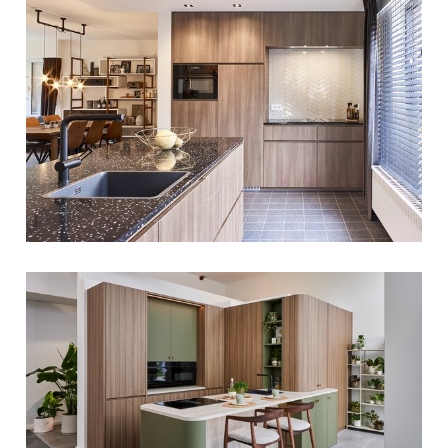
een
gepersonaliseerde
ervaring te bieden zoals
aangegeven in het
cookiebeleid
.