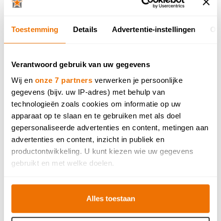
Toestemming
Details
Advertentie-instellingen
Ov
Verantwoord gebruik van uw gegevens
Wij en
onze 7 partners
verwerken je persoonlijke
gegevens (bijv. uw IP-adres) met behulp van
technologieën zoals cookies om informatie op uw
DISCRETE KLEUREN VOOR
apparaat op te slaan en te gebruiken met als doel
HANDGREPEN
gepersonaliseerde advertenties en content, metingen aan
advertenties en content, inzicht in publiek en
Voor laminaatkleuren zoals Abrikoos, Light
productontwikkeling. U kunt kiezen wie uw gegevens
Grau, Eucalyptusgroen en Bleu Baltique zorgen
gebruikt en met welke doelen.
bijpassende handgreepknopjes voor een subtiel
Als u het toestaat, willen we ook graag:
maar doordacht detail. Ze gaan op in het
Alles toestaan
Informatie verzamelen over uw geografische locatie,
ontwerp, versterken de samenhang en blijven
die tot een paar meter nauwkeurig kan zijn
tegelijk comfortabel en praktisch in gebruik.