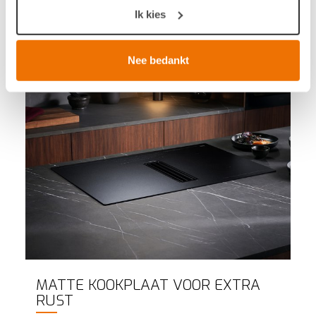
Uw apparaat identificeren door het actief te scannen
Ik kies
op specifieke eigenschappen (fingerprinting)
Lees meer over hoe uw persoonlijke gegevens worden
verwerkt en stel uw voorkeuren in het
detailgedeelte
in.
Nee bedankt
U kunt uw toestemming op elk moment wijzigen of
intrekken in de Cookieverklaring.
Breng uw cookies, net als een keukenproject, op smaak
voor een ervaring op maat. Door de cookies te
accepteren, geniet u van een vloeiende ervaring. Ze
zorgen voor een
functionele
website, bieden inzichten
om te
analyseren
wat beter kan en helpen ons om u
een
gepersonaliseerde
ervaring te bieden zoals
aangegeven in het
cookiebeleid
.
MATTE KOOKPLAAT VOOR EXTRA
RUST