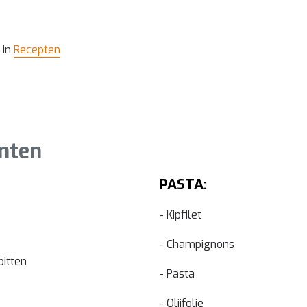
 in
Recepten
ënten
PASTA:
- Kipfilet
- Champignons
pitten
- Pasta
- Olijfolie