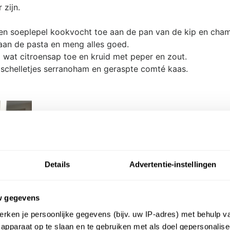
 zijn.
en soeplepel kookvocht toe aan de pan van de kip en cha
aan de pasta en meng alles goed.
wat citroensap toe en kruid met peper en zout.
 schelletjes serranoham en geraspte comté kaas.
Details
Advertentie-instellingen
w gegevens
rken je persoonlijke gegevens (bijv. uw IP-adres) met behulp v
apparaat op te slaan en te gebruiken met als doel gepersonalise
acebook