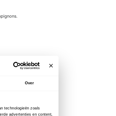
mpignons.
Over
an technologieën zoals
erde advertenties en content,