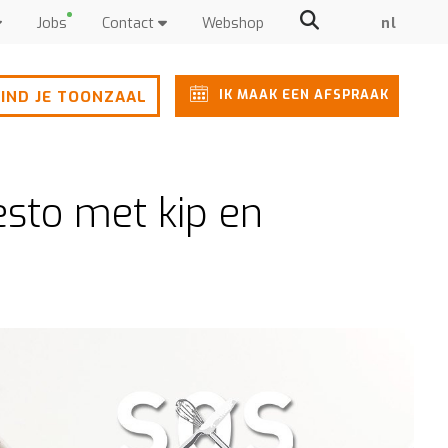
Jobs
Contact
Webshop
nl
IK MAAK EEN AFSPRAAK
IND JE TOONZAAL
esto met kip en