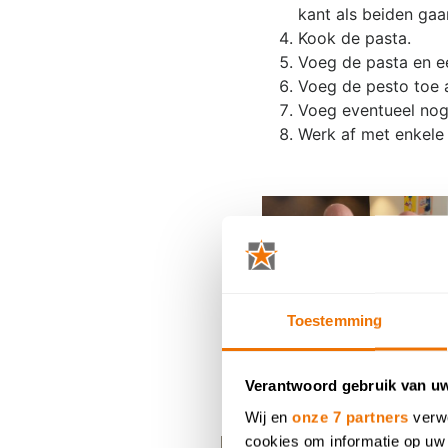
kant als beiden gaar
Kook de pasta.
Voeg de pasta en e
Voeg de pesto toe 
Voeg eventueel nog 
Werk af met enkele
Toestemming
Verantwoord gebruik van u
Wij en
onze 7 partners
verwe
Dit artikel delen op
cookies om informatie op uw 
F