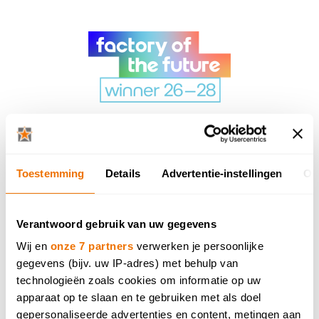
KEUKENADVIES
WERKBLADEN & KEUKENBLADEN
Toestemming
Details
Advertentie-instellingen
Ov
WELKE KEUKENOPSTELLING IS HET MEEST
GESCHIKT VOOR JOU?
Verantwoord gebruik van uw gegevens
KASTDEUREN
Wij en
onze 7 partners
verwerken je persoonlijke
KEUKENS VOOR MENSEN MET BEPERKTE
gegevens (bijv. uw IP-adres) met behulp van
MOBILITEIT
technologieën zoals cookies om informatie op uw
apparaat op te slaan en te gebruiken met als doel
KWALITEIT
gepersonaliseerde advertenties en content, metingen aan