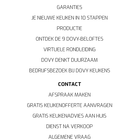
om te
analyseren
wat beter kan en helpen ons om u
GARANTIES
een
gepersonaliseerde
ervaring te bieden zoals
JE NIEUWE KEUKEN IN 10 STAPPEN
aangegeven in het
cookiebeleid
.
PRODUCTIE
ONTDEK DE 9 DOVY-BELOFTES
VIRTUELE RONDLEIDING
DOVY DENKT DUURZAAM
BEDRIJFSBEZOEK BIJ DOVY KEUKENS
CONTACT
AFSPRAAK MAKEN
GRATIS KEUKENOFFERTE AANVRAGEN
GRATIS KEUKENADVIES AAN HUIS
DIENST NA VERKOOP
ALGEMENE VRAAG