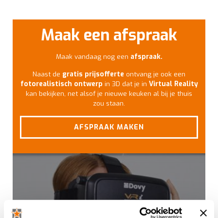
Maak een afspraak
Maak vandaag nog een
afspraak.
Naast de
gratis prijsofferte
ontvang je ook een
fotorealistisch ontwerp
in 3D dat je in
Virtual Reality
kan bekijken, net alsof je nieuwe keuken al bij je thuis
zou staan.
AFSPRAAK MAKEN