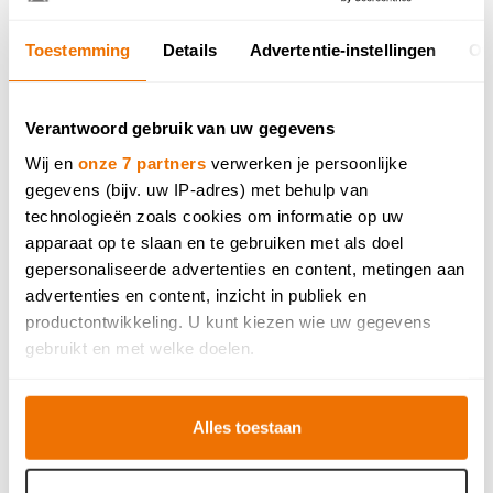
Toestemming
Details
Advertentie-instellingen
Ov
Benieuwd hoe jouw
nieuwe keuken eruit kan
Verantwoord gebruik van uw gegevens
zien in Virtual Reality?
Wij en
onze 7 partners
verwerken je persoonlijke
gegevens (bijv. uw IP-adres) met behulp van
technologieën zoals cookies om informatie op uw
Ervaar nu zelf deze unieke beleving.
apparaat op te slaan en te gebruiken met als doel
TIP: Gebruik ook eens je smartphone met VR-bril
gepersonaliseerde advertenties en content, metingen aan
om het resultaat te zien.
advertenties en content, inzicht in publiek en
productontwikkeling. U kunt kiezen wie uw gegevens
BEKIJK ENKELE KEUKENREALISATIES
gebruikt en met welke doelen.
Als u het toestaat, willen we ook graag:
Alles toestaan
Informatie verzamelen over uw geografische locatie,
die tot een paar meter nauwkeurig kan zijn
Uw apparaat identificeren door het actief te scannen