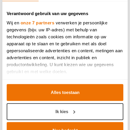
Verantwoord gebruik van uw gegevens
Wij en
onze 7 partners
verwerken je persoonlijke
gegevens (bijv. uw IP-adres) met behulp van
technologieën zoals cookies om informatie op uw
apparaat op te slaan en te gebruiken met als doel
gepersonaliseerde advertenties en content, metingen aan
advertenties en content, inzicht in publiek en
productontwikkeling. U kunt kiezen wie uw gegevens
gebruikt en met welke doelen.
Als u het toestaat, willen we ook graag:
Alles toestaan
Informatie verzamelen over uw geografische locatie,
die tot een paar meter nauwkeurig kan zijn
Uw apparaat identificeren door het actief te scannen
Ik kies
op specifieke eigenschappen (fingerprinting)
Lees meer over hoe uw persoonlijke gegevens worden
verwerkt en stel uw voorkeuren in het
detailgedeelte
in.