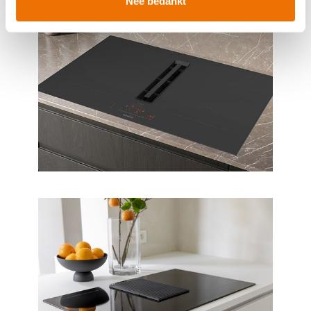
Nee bedankt
U kunt uw toestemming op elk moment wijzigen of
intrekken in de Cookieverklaring.
Breng uw cookies, net als een keukenproject, op smaak
voor een ervaring op maat. Door de cookies te
accepteren, geniet u van een vloeiende ervaring. Ze
zorgen voor een
functionele
website, bieden inzichten
om te
analyseren
wat beter kan en helpen ons om u
een
gepersonaliseerde
ervaring te bieden zoals
aangegeven in het
cookiebeleid
.