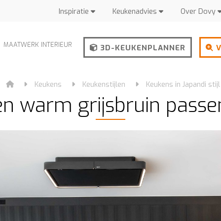
Inspiratie
Keukenadvies
Over Dovy
MAATWERK INTERIEUR
3D-KEUKENPLANNER
V
Keukens
Keukenstijlen
Keukens in Japandi stijl
en warm grijsbruin passen