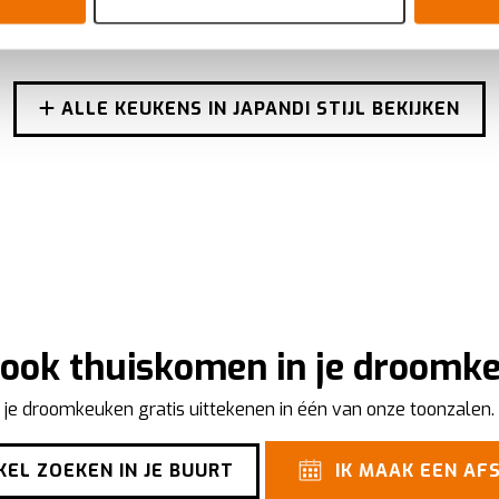
jzigen of intrekken in de Cookieverklaring.
n keukenproject, op smaak voor een ervaring op maat. Door de c
g. Ze zorgen voor een
functionele
website, bieden inzichten om 
ALLE KEUKENS IN JAPANDI STIJL BEKIJKEN
ersonaliseerde
ervaring te bieden zoals aangegeven in het
cook
j ook thuiskomen in je droom
 je droomkeuken gratis uittekenen in één van onze toonzalen.
EL ZOEKEN IN JE BUURT
IK MAAK EEN AF