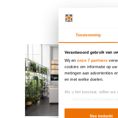
Toestemming
Verantwoord gebruik van u
Wij en
onze 7 partners
verwe
cookies om informatie op uw 
metingen aan advertenties en
en met welke doelen.
Als u het toestaat, willen we
Informatie verzamelen ov
Uw apparaat identificere
Lees meer over hoe uw perso
Nee bedankt