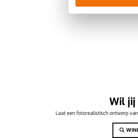
toestemming op elk moment wi
Breng uw cookies, net als ee
u van een vloeiende ervarin
en helpen ons om u een
gep
Wil ji
Laat een fotorealistisch ontwerp van
WINK