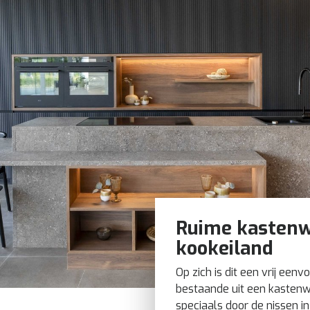
Ruime kastenw
kookeiland
Op zich is dit een vrij een
bestaande uit een kasten
speciaals door de nissen in