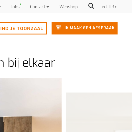
Jobs
Contact
Webshop
nl
fr
IK MAAK EEN AFSPRAAK
IND JE TOONZAAL
 bij elkaar