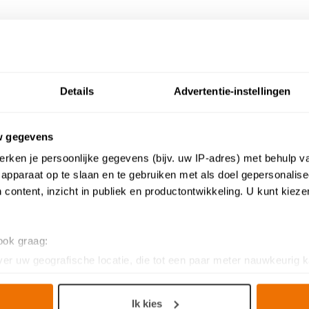
Andere keukens in japandi stij
Details
Advertentie-instellingen
w gegevens
rken je persoonlijke gegevens (bijv. uw IP-adres) met behulp v
apparaat op te slaan en te gebruiken met als doel gepersonalise
 content, inzicht in publiek en productontwikkeling. U kunt kiez
 ook graag:
er uw geografische locatie, die tot een paar meter nauwkeurig k
n door het actief te scannen op specifieke eigenschappen (fingerp
onlijke gegevens worden verwerkt en stel uw voorkeuren in he
Ik kies