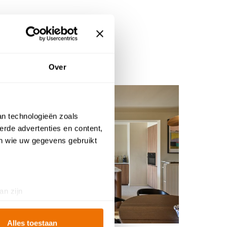
l
Over
an technologieën zoals
erde advertenties en content,
en wie uw gegevens gebruikt
an zijn
rinting)
t
detailgedeelte
in. U kunt uw
Alles toestaan