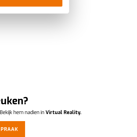
ookies te accepteren, geniet
te
analyseren
wat beter kan
iebeleid
.
keuken?
 Bekijk hem nadien in
Virtual Reality.
SPRAAK