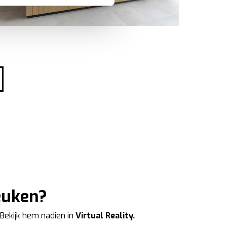
ookies te accepteren, geniet
te
analyseren
wat beter kan
iebeleid
.
keuken?
 Bekijk hem nadien in
Virtual Reality.