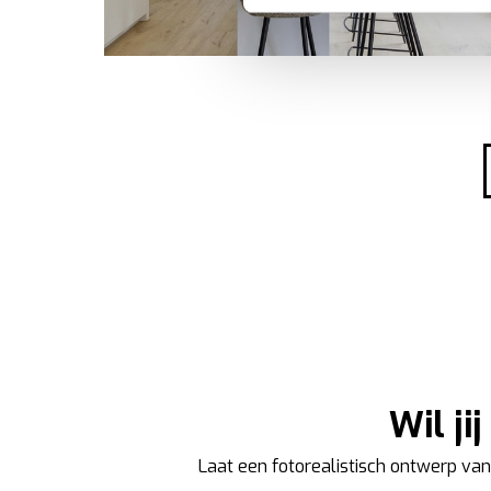
Breng uw cookies, net als ee
u van een vloeiende ervarin
en helpen ons om u een
gep
Wil ji
Laat een fotorealistisch ontwerp van