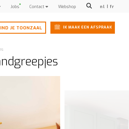
Jobs
Contact
Webshop
nl
fr
IK MAAK EEN AFSPRAAK
IND JE TOONZAAL
ns
andgreepjes