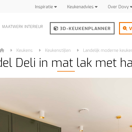
Inspiratie
Keukenadvies
Over Dovy
MAATWERK INTERIEUR
3D-KEUKENPLANNER
V
Keukens
Keukenstijlen
Landelijk moderne keuke
l Deli in mat lak met h