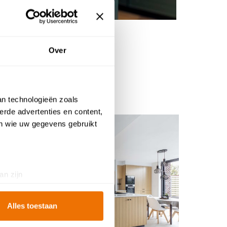
Over
ens
an technologieën zoals
erde advertenties en content,
en wie uw gegevens gebruikt
an zijn
rinting)
t
detailgedeelte
in. U kunt uw
Alles toestaan