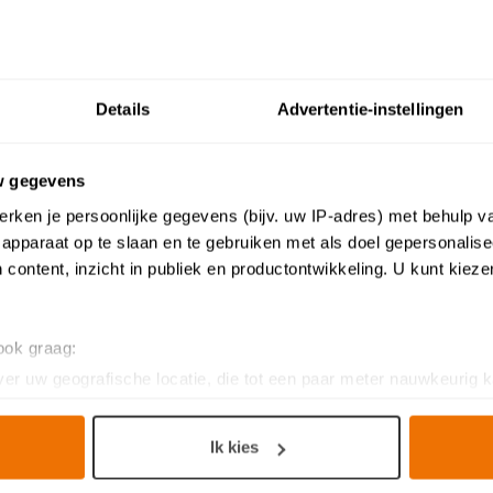
Details
Advertentie-instellingen
w gegevens
dere landelijk moderne keuk
rken je persoonlijke gegevens (bijv. uw IP-adres) met behulp v
apparaat op te slaan en te gebruiken met als doel gepersonalise
 content, inzicht in publiek en productontwikkeling. U kunt kiez
 ook graag:
er uw geografische locatie, die tot een paar meter nauwkeurig k
n door het actief te scannen op specifieke eigenschappen (fingerp
onlijke gegevens worden verwerkt en stel uw voorkeuren in he
Ik kies
jzigen of intrekken in de Cookieverklaring.