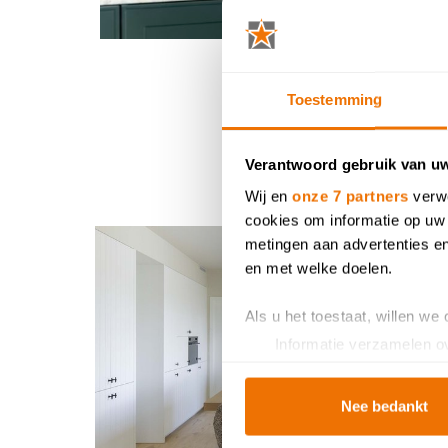
Toestemming
Verantwoord gebruik van u
An
Wij en
onze 7 partners
verwe
cookies om informatie op uw 
metingen aan advertenties en
en met welke doelen.
Als u het toestaat, willen we
Informatie verzamelen ov
Uw apparaat identificere
Lees meer over hoe uw perso
Nee bedankt
toestemming op elk moment wi