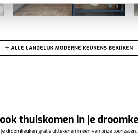
n keukenproject, op smaak voor een ervaring op maat. Door de c
g. Ze zorgen voor een
functionele
website, bieden inzichten om 
ersonaliseerde
ervaring te bieden zoals aangegeven in het
cook
ALLE LANDELIJK MODERNE KEUKENS BEKIJKEN
j ook thuiskomen in je droom
 je droomkeuken gratis uittekenen in één van onze toonzalen.