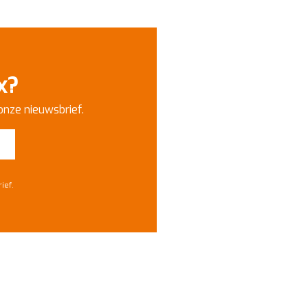
x?
onze nieuwsbrief.
ief.