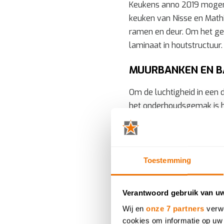
Keukens anno 2019 mogen 
keuken van Nisse en Mathi
ramen en deur. Om het geh
laminaat in houtstructuur.
MUURBANKEN EN B
Om de luchtigheid in een 
het onderhoudsgemak is he
het trekt niet krom, vervo
onderhoud.
Om eenheid te creëren we
Toestemming
je ook gelet op de inge
met laminaat in houtstruc
Verantwoord gebruik van u
WERKBLAD IN NAT
Wij en
onze 7 partners
verwe
cookies om informatie op uw 