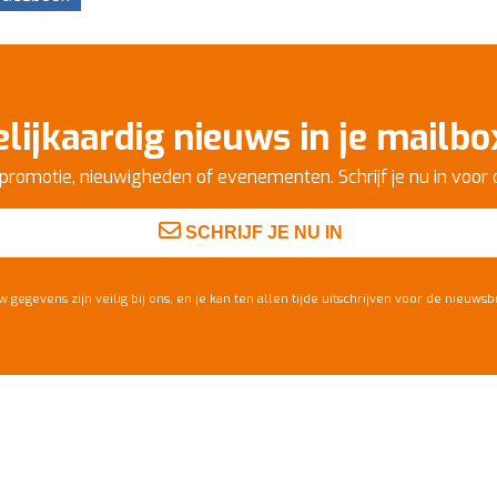
elijkaardig nieuws in je mailbo
promotie, nieuwigheden of evenementen. Schrijf je nu in voor 
SCHRIJF JE NU IN
w gegevens zijn veilig bij ons, en je kan ten allen tijde uitschrijven voor de nieuwsbr