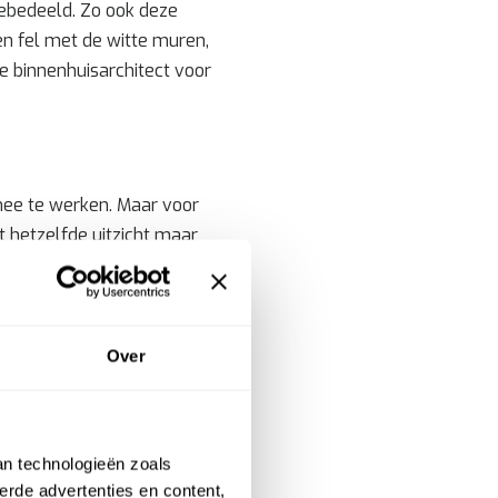
ebedeeld. Zo ook deze
n fel met de witte muren,
e binnenhuisarchitect voor
mee te werken. Maar voor
t hetzelfde uitzicht maar
heel makkelijk in
iaal vervaardigd. En heb
Over
kt en rondom afgewerkt
an technologieën zoals
erde advertenties en content,