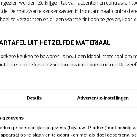
gezien worden. Ze krijgen tal van accenten en contrasten to
lde. De matzwarte keukenkasten in frontlaminaat contrastere
eel te verzachten en er een warme tint aan te geven, koos d
ARTAFEL UIT HETZELFDE MATERIAAL
donkere keuken te bewaren, is hout een ideaal materiaal om 
t beter om te kiezen voor laminaat in houtstructuur. Dit geef
rmt niet in een soms vochtige en warme ruimte en laminaat is 
rden zowel de muurbanken als de bartafel in hetzelfde mater
Details
Advertentie-instellingen
bouwde dampkap? Jawel, de dampkap werd volledig weggewer
tuur.
w gegevens
UURSTEEN
rken je persoonlijke gegevens (bijv. uw IP-adres) met behulp v
apparaat op te slaan en te gebruiken met als doel gepersonalise