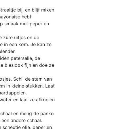
traaltje bij, en blijf mixen
mayonaise hebt.
op smaak met peper en
e zure uitjes en de
ze in een kom. Je kan ze
blender.
iden peterselie, de
e bieslook fijn en doe ze
oosjes. Schil de stam van
em in kleine stukken. Laat
aardappelen.
 water en laat ze afkoelen
schaal en meng de panko
 een andere schaal.
n scheutje olie, peper en