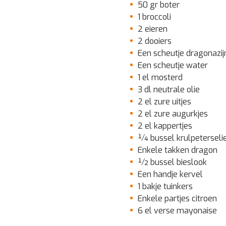
50 gr boter
1 broccoli
2 eieren
2 dooiers
Een scheutje dragonazij
Een scheutje water
1 el mosterd
3 dl neutrale olie
2 el zure uitjes
2 el zure augurkjes
2 el kappertjes
¼ bussel krulpeterseli
Enkele takken dragon
½ bussel bieslook
Een handje kervel
1 bakje tuinkers
Enkele partjes citroen
6 el verse mayonaise