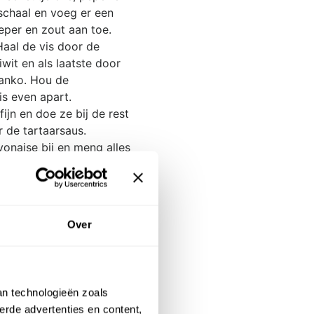
 schaal en voeg er een
eper en zout aan toe.
 Haal de vis door de
wit en als laatste door
anko. Hou de
s even apart.
fijn en doe ze bij de rest
r de tartaarsaus.
onaise bij en meng alles
van de mayonaise in een
koelkast voor een andere
et de broccoli door een
Over
ooier, een scheut melk,
 snuif zout aan toe en
tamper door.
heet worden in een pan.
an technologieën zoals
de hete olie goudbruin aan
erde advertenties en content,