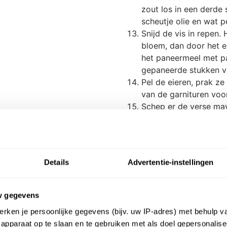
zout los in een derde
scheutje olie en wat p
Snijd de vis in repen.
bloem, dan door het ei
het paneermeel met p
gepaneerde stukken vi
Pel de eieren, prak ze 
van de garnituren voo
Schep er de verse may
goed. Bewaar de rest 
afsluitbare pot in de 
bereiding.
Giet de aardappelen m
Details
Advertentie-instellingen
zeef en voeg er een d
een klont boter en een
ga er met een purees
w gegevens
Laat een scheut olie 
rken je persoonlijke gegevens (bijv. uw IP-adres) met behulp v
Bak de fish sticks in 
apparaat op te slaan en te gebruiken met als doel gepersonalise