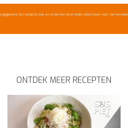
w gegevens zijn veilig bij ons, en je kan ten allen tijde uitschrijven voor de nieuwsbr
ONTDEK MEER RECEPTEN