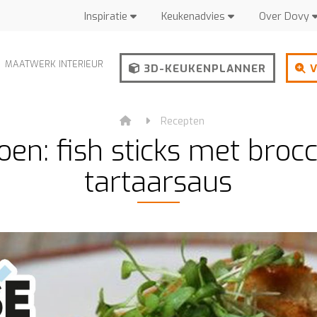
Inspiratie
Keukenadvies
Over Dovy
MAATWERK INTERIEUR
3D-KEUKENPLANNER
V
Recepten
en: fish sticks met broc
tartaarsaus