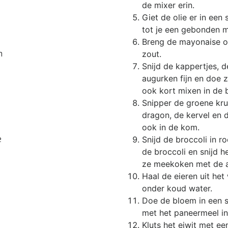
de mixer erin.
Giet de olie er in een s
tot je een gebonden 
Breng de mayonaise 
n
zout.
Snijd de kappertjes, d
augurken fijn en doe 
ook kort mixen in de 
Snipper de groene kru
dragon, de kervel en d
ook in de kom.
e
Snijd de broccoli in r
de broccoli en snijd h
ze meekoken met de 
Haal de eieren uit het
onder koud water.
Doe de bloem in een 
met het paneermeel in
Kluts het eiwit met ee