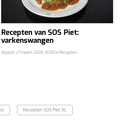
Recepten van SOS Piet:
varkenswangen
Gepost: 21 maart 2026 19:00 in Recepten
st
Recepten SOS Piet XL