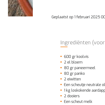
Geplaatst op 1 februari 2025 0
Ingrediënten (voor
600 gr koolvis
2 el bloem
80 gr paneermeel
80 gr panko
2 eiwitten
Een scheutje neutrale ol
1 kg loskokende aardap
2 dooiers
Een scheut melk