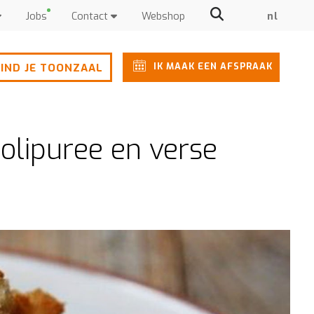
Jobs
Contact
Webshop
nl
IK MAAK EEN AFSPRAAK
IND JE TOONZAAL
colipuree en verse