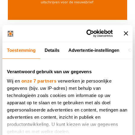
uitschrijven voor de nieuwsbrief.
ONTDEK MEER RECEPTEN
Toestemming
Details
Advertentie-instellingen
Ov
Verantwoord gebruik van uw gegevens
Wij en
onze 7 partners
verwerken je persoonlijke
gegevens (bijv. uw IP-adres) met behulp van
technologieën zoals cookies om informatie op uw
apparaat op te slaan en te gebruiken met als doel
gepersonaliseerde advertenties en content, metingen aan
advertenties en content, inzicht in publiek en
productontwikkeling. U kunt kiezen wie uw gegevens
gebruikt en met welke doelen.
Recepten van SOS Piet: Cordon bleu