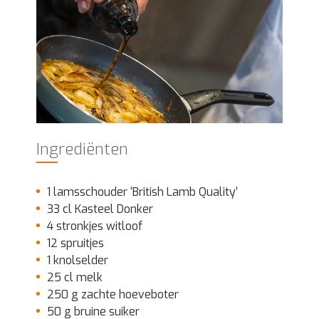
Ingrediënten
1 lamsschouder ‘British Lamb Quality’
33 cl Kasteel Donker
4 stronkjes witloof
12 spruitjes
1 knolselder
25 cl melk
250 g zachte hoeveboter
50 g bruine suiker