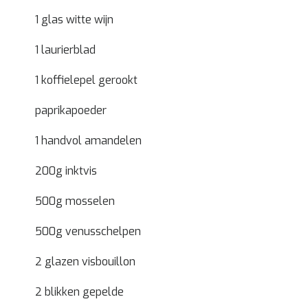
1 glas witte wijn
1 laurierblad
1 koffielepel gerookt
paprikapoeder
1 handvol amandelen
200g inktvis
500g mosselen
500g venusschelpen
2 glazen visbouillon
2 blikken gepelde