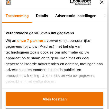
Toestemming
Details
Advertentie-instellingen
Ov
Verantwoord gebruik van uw gegevens
Wij en
onze 7 partners
verwerken je persoonlijke
gegevens (bijv. uw IP-adres) met behulp van
technologieën zoals cookies om informatie op uw
Recepten van SOS Piet: Cordon bleu
apparaat op te slaan en te gebruiken met als doel
gepersonaliseerde advertenties en content, metingen aan
Gepost: 18 april 2026 19:00 in Recepten
advertenties en content, inzicht in publiek en
productontwikkeling. U kunt kiezen wie uw gegevens
gebruikt en met welke doelen.
Als u het toestaat, willen we ook graag:
Alles toestaan
Informatie verzamelen over uw geografische locatie,
die tot een paar meter nauwkeurig kan zijn