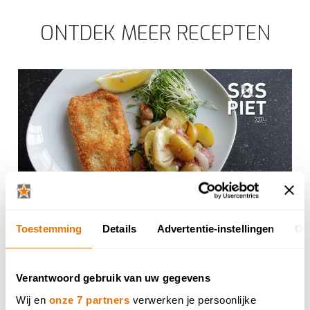
ONTDEK MEER RECEPTEN
Recepten van SOS Piet: Cordon bleu
Toestemming
Details
Advertentie-instellingen
Ov
Gepost: 18 april 2026 19:00 in Recepten
Verantwoord gebruik van uw gegevens
Wij en
onze 7 partners
verwerken je persoonlijke