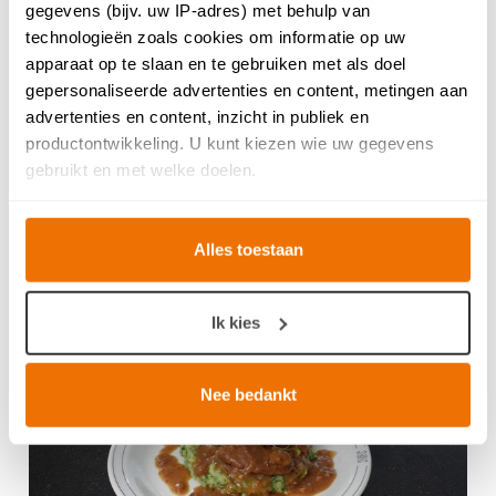
gegevens (bijv. uw IP-adres) met behulp van
technologieën zoals cookies om informatie op uw
apparaat op te slaan en te gebruiken met als doel
gepersonaliseerde advertenties en content, metingen aan
advertenties en content, inzicht in publiek en
productontwikkeling. U kunt kiezen wie uw gegevens
gebruikt en met welke doelen.
Recepten van SOS Piet: romige pasta
Als u het toestaat, willen we ook graag:
pesto met kip en champignons
Alles toestaan
Informatie verzamelen over uw geografische locatie,
die tot een paar meter nauwkeurig kan zijn
Gepost: 4 april 2026 19:00 in Recepten
Uw apparaat identificeren door het actief te scannen
Ik kies
op specifieke eigenschappen (fingerprinting)
Lees meer over hoe uw persoonlijke gegevens worden
verwerkt en stel uw voorkeuren in het
detailgedeelte
in.
Nee bedankt
U kunt uw toestemming op elk moment wijzigen of
intrekken in de Cookieverklaring.