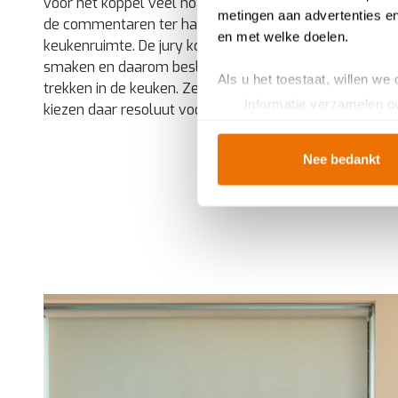
voor het koppel veel hogere verwachtingen. Emiel en
metingen aan advertenties en
de commentaren ter harte en deden beter hun best in 
en met welke doelen.
keukenruimte. De jury kon de kast in notelaar in de lee
smaken en daarom besluit het koppel om dezelfde stijl
Als u het toestaat, willen we
trekken in de keuken. Ze gaan te rade in een Dovy-too
Informatie verzamelen ov
kiezen daar resoluut voor
laminaat met een houtstr
Uw apparaat identificere
Lees meer over hoe uw perso
Nee bedankt
toestemming op elk moment wi
Breng uw cookies, net als ee
u van een vloeiende ervarin
en helpen ons om u een
gep