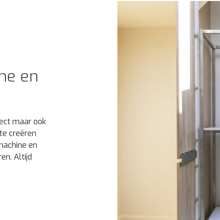
ne en
spect maar ook
te creëren
machine en
n. Altijd