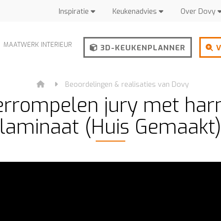
Inspiratie
Keukenadvies
Over Dovy
MAATWERK INTERIEUR
3D-KEUKENPLANNER
V
Beoordelingen & realisaties van Dovy
verrompelen jury met har
laminaat (Huis Gemaakt