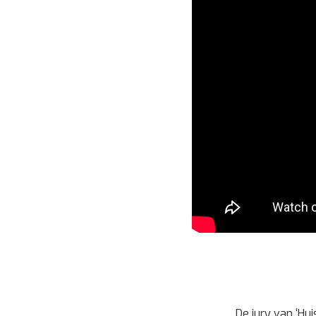
De jury van ‘Hu