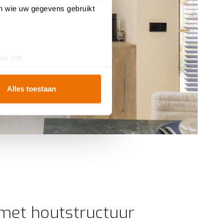
en wie uw gegevens gebruikt
an zijn
rinting)
t
detailgedeelte
in. U kunt uw
Alles toestaan
ookies te accepteren, geniet
te
analyseren
wat beter kan
iebeleid
.
met houtstructuur