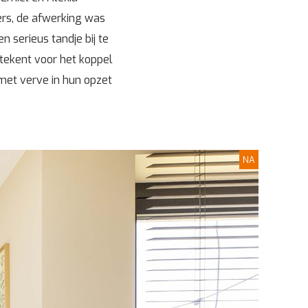
rs, de afwerking was
 serieus tandje bij te
tekent voor het koppel
met verve in hun opzet
NA