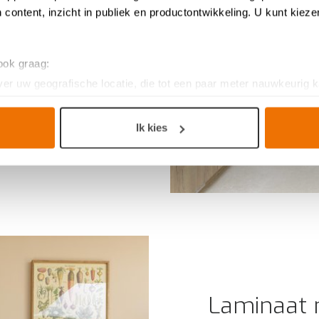
 Alexia namen
 content, inzicht in publiek en productontwikkeling. U kunt kiez
de
fruimte wel
 door te
 ook graag:
nzaal en
er uw geografische locatie, die tot een paar meter nauwkeurig k
uctuur
.
n door het actief te scannen op specifieke eigenschappen (fingerp
onlijke gegevens worden verwerkt en stel uw voorkeuren in he
Ik kies
jzigen of intrekken in de Cookieverklaring.
n keukenproject, op smaak voor een ervaring op maat. Door de c
g. Ze zorgen voor een
functionele
website, bieden inzichten om 
ersonaliseerde
ervaring te bieden zoals aangegeven in het
cook
Laminaat 