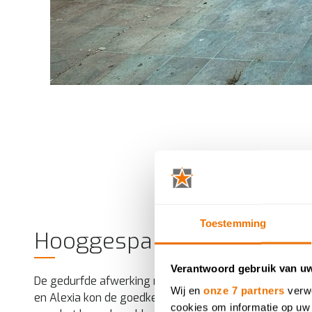
Toestemming
Hooggespannen verwacht
Verantwoord gebruik van u
De gedurfde afwerking met felle kleuren in de leefrui
Wij en
onze 7 partners
verwe
en Alexia kon de goedkeuring van de jury niet wegdra
cookies om informatie op uw 