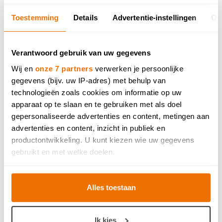
Toestemming
Details
Advertentie-instellingen
Ov
Verantwoord gebruik van uw gegevens
Wij en
onze 7 partners
verwerken je persoonlijke
gegevens (bijv. uw IP-adres) met behulp van
technologieën zoals cookies om informatie op uw
apparaat op te slaan en te gebruiken met als doel
gepersonaliseerde advertenties en content, metingen aan
advertenties en content, inzicht in publiek en
productontwikkeling. U kunt kiezen wie uw gegevens
gebruikt en met welke doelen.
Als u het toestaat, willen we ook graag:
Alles toestaan
Informatie verzamelen over uw geografische locatie,
die tot een paar meter nauwkeurig kan zijn
Uw apparaat identificeren door het actief te scannen
Ik kies