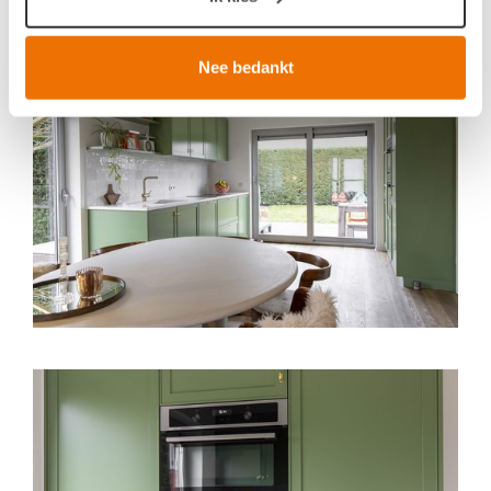
op specifieke eigenschappen (fingerprinting)
Lees meer over hoe uw persoonlijke gegevens worden
verwerkt en stel uw voorkeuren in het
detailgedeelte
in.
Nee bedankt
U kunt uw toestemming op elk moment wijzigen of
intrekken in de Cookieverklaring.
Breng uw cookies, net als een keukenproject, op smaak
voor een ervaring op maat. Door de cookies te
accepteren, geniet u van een vloeiende ervaring. Ze
zorgen voor een
functionele
website, bieden inzichten
om te
analyseren
wat beter kan en helpen ons om u
een
gepersonaliseerde
ervaring te bieden zoals
aangegeven in het
cookiebeleid
.