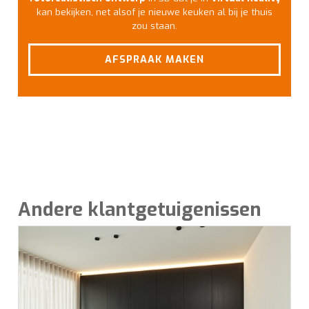
kan bekijken, net alsof je nieuwe keuken al bij je thuis
zou staan.
AFSPRAAK MAKEN
Andere klantgetuigenissen