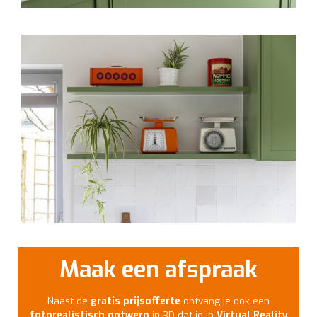
Maak een afspraak
Naast de
gratis prijsofferte
ontvang je ook een
fotorealistisch ontwerp
in 3D dat je in
Virtual Reality