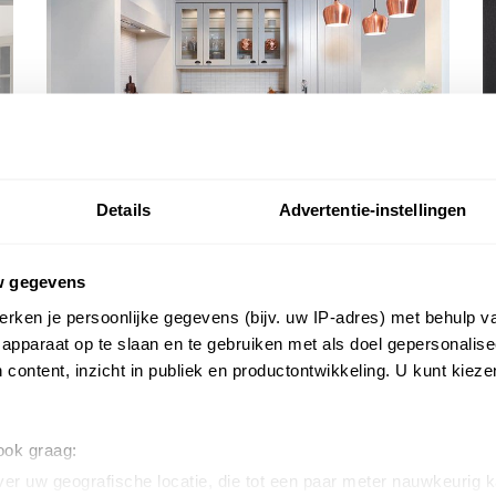
Details
Advertentie-instellingen
w gegevens
rken je persoonlijke gegevens (bijv. uw IP-adres) met behulp v
apparaat op te slaan en te gebruiken met als doel gepersonalise
ALLE LANDELIJKE KEUKENS BEKIJKEN
 content, inzicht in publiek en productontwikkeling. U kunt kiez
 ook graag:
er uw geografische locatie, die tot een paar meter nauwkeurig k