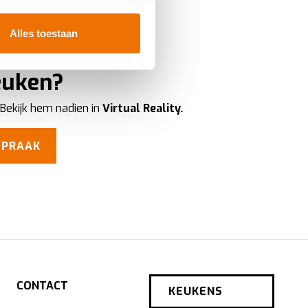
rinting)
t
detailgedeelte
in. U kunt uw
Alles toestaan
keuken?
ookies te accepteren, geniet
te
analyseren
wat beter kan
 Bekijk hem nadien in
Virtual Reality.
iebeleid
.
SPRAAK
CONTACT
KEUKENS