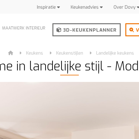
Inspiratie
Keukenadvies
Over Dovy
MAATWERK INTERIEUR
3D-KEUKENPLANNER
V
Keukens
Keukenstijlen
Landelijke keukens
e in landelijke stijl - Mo