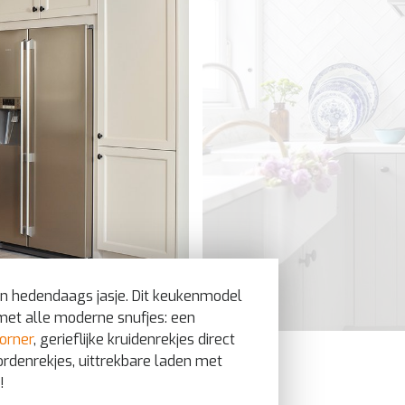
en hedendaags jasje. Dit keukenmodel
t met alle moderne snufjes: een
orner
, gerieflijke kruidenrekjes direct
rdenrekjes, uittrekbare laden met
!