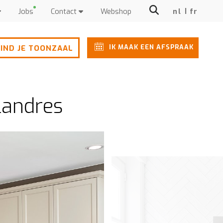
Jobs
Contact
Webshop
nl
fr
IK MAAK EEN AFSPRAAK
IND JE TOONZAAL
landres