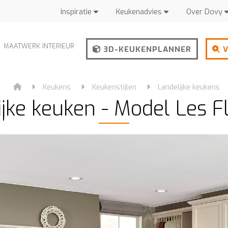
Inspiratie
Keukenadvies
Over Dovy
MAATWERK INTERIEUR
3D-KEUKENPLANNER
V
Keukens
Keukenstijlen
Landelijke keukens
ijke keuken - Model Les F