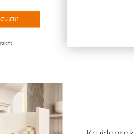
 KEUKEN?
rzicht
Kruidenrek