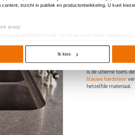
 content, inzicht in publiek en productontwikkeling. U kunt kiez
 ook graag:
er uw geografische locatie, die tot een paar meter nauwkeurig k
Werkblad 
n door het actief te scannen op specifieke eigenschappen (fingerp
onlijke gegevens worden verwerkt en stel uw voorkeuren in he
Ik kies
jzigen of intrekken in de Cookieverklaring.
Bij een landelijke keu
is de ultieme toets d
n keukenproject, op smaak voor een ervaring op maat. Door de c
blauwe hardsteen
ver
g. Ze zorgen voor een
functionele
website, bieden inzichten om 
hetzelfde materiaal.
ersonaliseerde
ervaring te bieden zoals aangegeven in het
cook