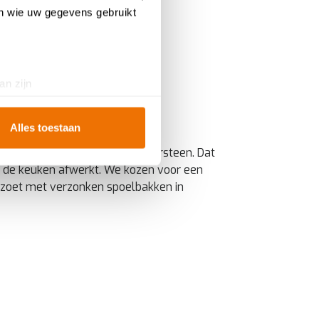
en wie uw gegevens gebruikt
an zijn
in natuursteen
rinting)
t
detailgedeelte
in. U kunt uw
Alles toestaan
ken hoort een werkblad in natuursteen. Dat
ie de keuken afwerkt. We kozen voor een
ookies te accepteren, geniet
zoet met verzonken spoelbakken in
te
analyseren
wat beter kan
iebeleid
.