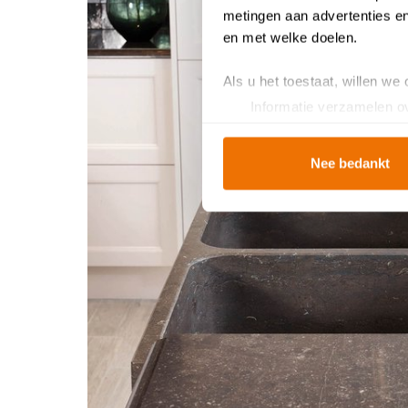
metingen aan advertenties en
en met welke doelen.
Als u het toestaat, willen we
Informatie verzamelen ov
Uw apparaat identificere
Lees meer over hoe uw perso
Nee bedankt
toestemming op elk moment wi
Breng uw cookies, net als ee
u van een vloeiende ervarin
en helpen ons om u een
gep