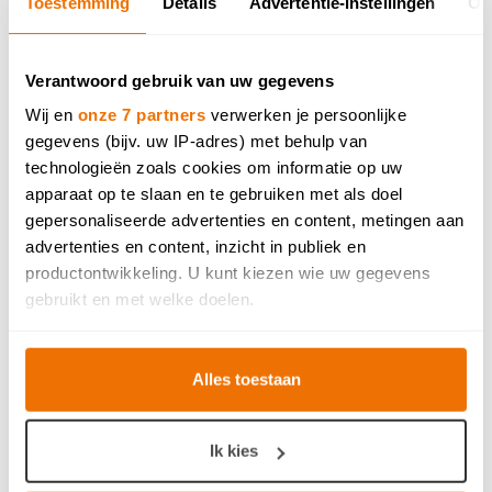
Toestemming
Details
Advertentie-instellingen
Ov
Verantwoord gebruik van uw gegevens
Wij en
onze 7 partners
verwerken je persoonlijke
gegevens (bijv. uw IP-adres) met behulp van
technologieën zoals cookies om informatie op uw
apparaat op te slaan en te gebruiken met als doel
gepersonaliseerde advertenties en content, metingen aan
advertenties en content, inzicht in publiek en
productontwikkeling. U kunt kiezen wie uw gegevens
gebruikt en met welke doelen.
Als u het toestaat, willen we ook graag:
Alles toestaan
Informatie verzamelen over uw geografische locatie,
die tot een paar meter nauwkeurig kan zijn
Uw apparaat identificeren door het actief te scannen
Ik kies
op specifieke eigenschappen (fingerprinting)
Lees meer over hoe uw persoonlijke gegevens worden