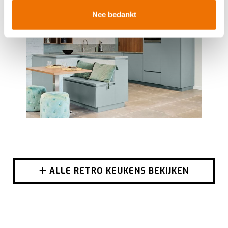
verwerkt en stel uw voorkeuren in het
detailgedeelte
in.
Nee bedankt
U kunt uw toestemming op elk moment wijzigen of
intrekken in de Cookieverklaring.
Breng uw cookies, net als een keukenproject, op smaak
voor een ervaring op maat. Door de cookies te
accepteren, geniet u van een vloeiende ervaring. Ze
zorgen voor een
functionele
website, bieden inzichten
om te
analyseren
wat beter kan en helpen ons om u
een
gepersonaliseerde
ervaring te bieden zoals
aangegeven in het
cookiebeleid
.
ALLE RETRO KEUKENS BEKIJKEN