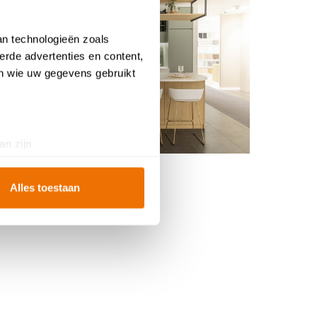
an technologieën zoals
erde advertenties en content,
en wie uw gegevens gebruikt
an zijn
rinting)
t
detailgedeelte
in. U kunt uw
Alles toestaan
ookies te accepteren, geniet
te
analyseren
wat beter kan
iebeleid
.