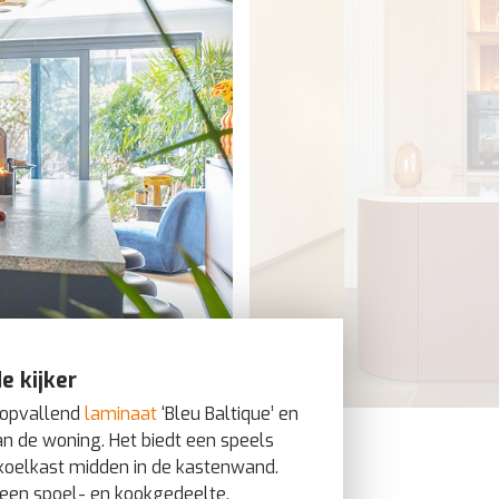
e kijker
n opvallend
laminaat
‘Bleu Baltique’ en
n de woning. Het biedt een speels
 koelkast midden in de kastenwand.
 een spoel- en kookgedeelte.