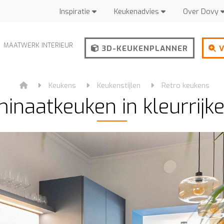
Inspiratie
Keukenadvies
Over Dovy
MAATWERK INTERIEUR
3D-KEUKENPLANNER
V
Keukens
Keukenstijlen
Retro keukens
inaatkeuken in kleurrijk