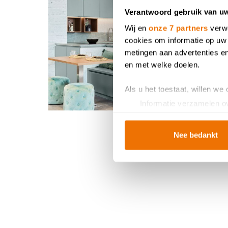
Verantwoord gebruik van u
Wij en
onze 7 partners
verwe
cookies om informatie op uw 
metingen aan advertenties en
en met welke doelen.
Als u het toestaat, willen we
Informatie verzamelen ov
Uw apparaat identificere
Lees meer over hoe uw perso
Nee bedankt
toestemming op elk moment wi
Breng uw cookies, net als ee
u van een vloeiende ervarin
en helpen ons om u een
gep