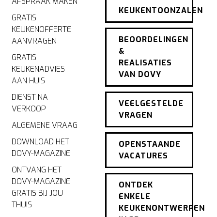
AFSPRAAK MAKEN
KEUKENTOONZALEN
GRATIS
KEUKENOFFERTE
BEOORDELINGEN
AANVRAGEN
&
GRATIS
REALISATIES
KEUKENADVIES
VAN DOVY
AAN HUIS
DIENST NA
VEELGESTELDE
VERKOOP
VRAGEN
ALGEMENE VRAAG
DOWNLOAD HET
OPENSTAANDE
DOVY-MAGAZINE
VACATURES
ONTVANG HET
DOVY-MAGAZINE
ONTDEK
GRATIS BIJ JOU
ENKELE
THUIS
KEUKENONTWERPEN