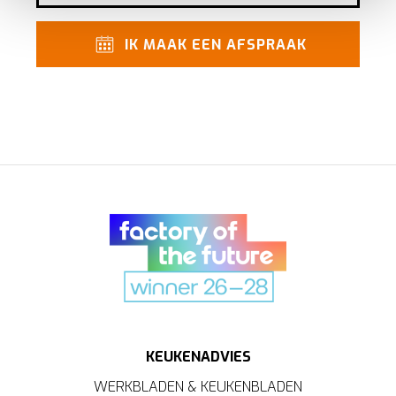
Breng uw cookies, net als een keukenproject, op smaak
voor een ervaring op maat. Door de cookies te
IK MAAK EEN AFSPRAAK
accepteren, geniet u van een vloeiende ervaring. Ze
zorgen voor een
functionele
website, bieden inzichten
om te
analyseren
wat beter kan en helpen ons om u
een
gepersonaliseerde
ervaring te bieden zoals
aangegeven in het
cookiebeleid
.
KEUKENADVIES
WERKBLADEN & KEUKENBLADEN