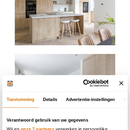
Toestemming
Details
Advertentie-instellingen
Ov
Verantwoord gebruik van uw gegevens
Wij en
onze 7 partners
verwerken je persoonlijke