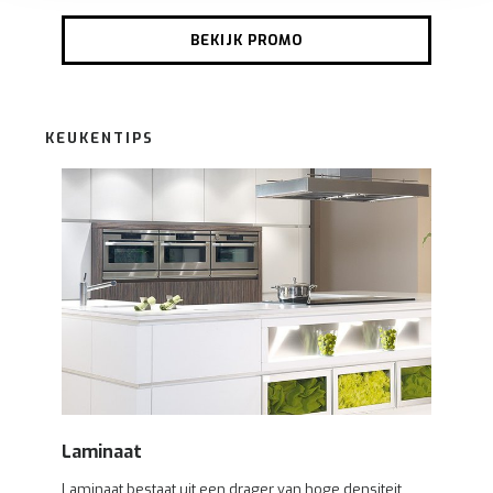
accepteren, geniet u van een vloeiende ervaring. Ze
zorgen voor een
functionele
website, bieden inzichten
BEKIJK PROMO
om te
analyseren
wat beter kan en helpen ons om u
een
gepersonaliseerde
ervaring te bieden zoals
aangegeven in het
cookiebeleid
.
KEUKENTIPS
Laminaat
Laminaat bestaat uit een drager van hoge densiteit