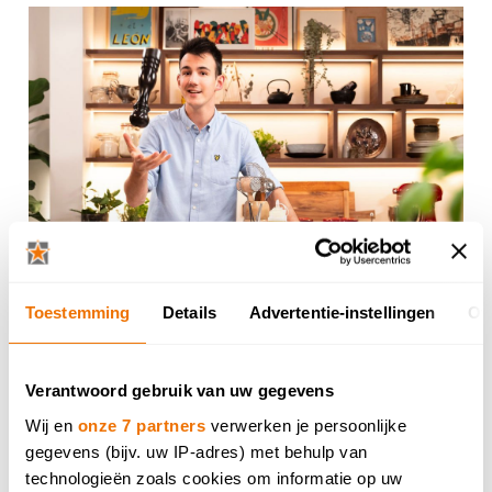
Loïc kookt in stijl voor njam!
Geplaatst op 28 november 2025 10:00 in Dovy-nieuws
Toestemming
Details
Advertentie-instellingen
Ov
Verantwoord gebruik van uw gegevens
Wij en
onze 7 partners
verwerken je persoonlijke
gegevens (bijv. uw IP-adres) met behulp van
technologieën zoals cookies om informatie op uw