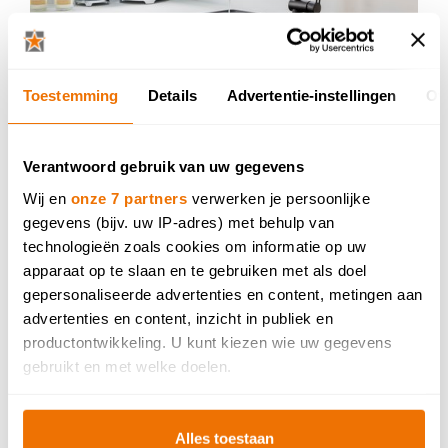
Toestemming
Details
Advertentie-instellingen
Ov
Verantwoord gebruik van uw gegevens
Wij en
onze 7 partners
verwerken je persoonlijke
gegevens (bijv. uw IP-adres) met behulp van
technologieën zoals cookies om informatie op uw
apparaat op te slaan en te gebruiken met als doel
gepersonaliseerde advertenties en content, metingen aan
advertenties en content, inzicht in publiek en
productontwikkeling. U kunt kiezen wie uw gegevens
gebruikt en met welke doelen.
Als u het toestaat, willen we ook graag:
Maak een afspraak
Alles toestaan
Informatie verzamelen over uw geografische locatie,