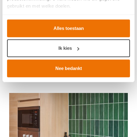
gebruikt en met welke doelen.
Als u het toestaat, willen we ook graag:
Alles toestaan
Informatie verzamelen over uw geografische locatie,
die tot een paar meter nauwkeurig kan zijn
Uw apparaat identificeren door het actief te scannen
Ik kies
op specifieke eigenschappen (fingerprinting)
Lees meer over hoe uw persoonlijke gegevens worden
verwerkt en stel uw voorkeuren in het
detailgedeelte
in.
Nee bedankt
U kunt uw toestemming op elk moment wijzigen of
intrekken in de Cookieverklaring.
Breng uw cookies, net als een keukenproject, op smaak
voor een ervaring op maat. Door de cookies te
accepteren, geniet u van een vloeiende ervaring. Ze
zorgen voor een
functionele
website, bieden inzichten
om te
analyseren
wat beter kan en helpen ons om u
een
gepersonaliseerde
ervaring te bieden zoals