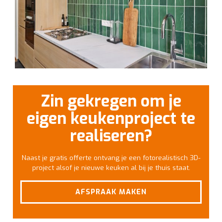
Zin gekregen om je
eigen keukenproject te
realiseren?
Naast je gratis offerte ontvang je een fotorealistisch 3D-
project alsof je nieuwe keuken al bij je thuis staat.
AFSPRAAK MAKEN