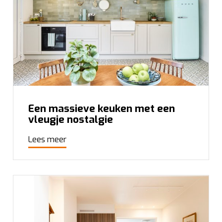
om te
analyseren
wat beter kan en helpen ons om u
een
gepersonaliseerde
ervaring te bieden zoals
aangegeven in het
cookiebeleid
.
Een massieve keuken met een
vleugje nostalgie
Lees meer