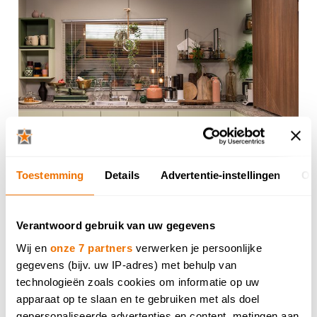
Toestemming
Details
Advertentie-instellingen
Ov
Verantwoord gebruik van uw gegevens
Decoratie troef
Wij en
onze 7 partners
verwerken je persoonlijke
gegevens (bijv. uw IP-adres) met behulp van
technologieën zoals cookies om informatie op uw
Sam houdt ook van decoratieve elementen in de
apparaat op te slaan en te gebruiken met als doel
keuken en een toets groen. De makers van THUIS
gepersonaliseerde advertenties en content, metingen aan