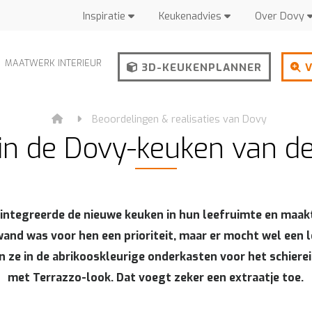
Inspiratie
Keukenadvies
Over Dovy
MAATWERK INTERIEUR
3D-KEUKENPLANNER
V
Beoordelingen & realisaties van Dovy
 in de Dovy-keuken van d
 integreerde de nieuwe keuken in hun leefruimte en maak
wand was voor hen een prioriteit, maar er mocht wel een l
 ze in de abrikooskleurige onderkasten voor het schiere
met Terrazzo-look. Dat voegt zeker een extraatje toe.