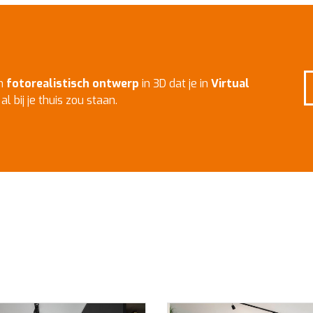
en
fotorealistisch ontwerp
in 3D dat je in
Virtual
l bij je thuis zou staan.