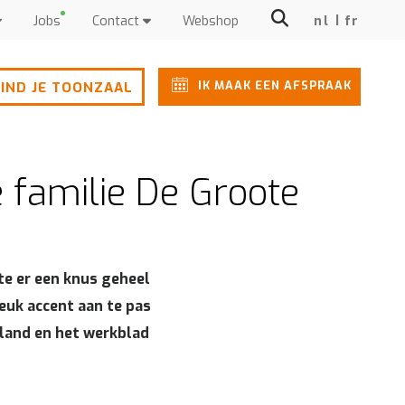
Jobs
Contact
Webshop
nl
fr
IK MAAK EEN AFSPRAAK
IND JE TOONZAAL
e familie De Groote
te er een knus geheel
euk accent aan te pas
iland en het werkblad