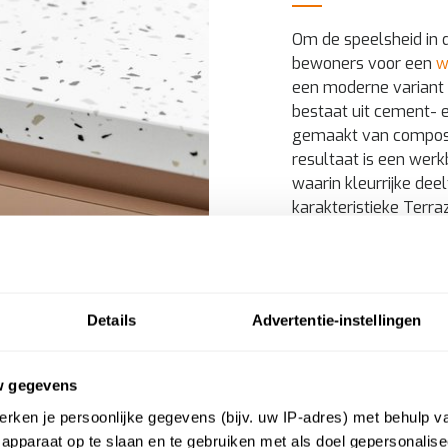
Om de speelsheid in 
bewoners voor een
w
een moderne variant 
bestaat uit cement- 
gemaakt van composie
resultaat is een wer
waarin kleurrijke deel
karakteristieke Terra
en luxueuze uitstraling
Details
Advertentie-instellingen
w gegevens
rken je persoonlijke gegevens (bijv. uw IP-adres) met behulp v
apparaat op te slaan en te gebruiken met als doel gepersonalise