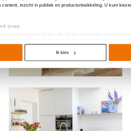
 content, inzicht in publiek en productontwikkeling. U kunt kiez
 ook graag:
er uw geografische locatie, die tot een paar meter nauwkeurig k
n door het actief te scannen op specifieke eigenschappen (fingerp
onlijke gegevens worden verwerkt en stel uw voorkeuren in he
Ik kies
jzigen of intrekken in de Cookieverklaring.
n keukenproject, op smaak voor een ervaring op maat. Door de c
g. Ze zorgen voor een
functionele
website, bieden inzichten om 
ersonaliseerde
ervaring te bieden zoals aangegeven in het
cook