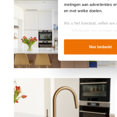
metingen aan advertenties en
en met welke doelen.
Als u het toestaat, willen we
Informatie verzamelen ov
Uw apparaat identificere
Lees meer over hoe uw perso
Nee bedankt
toestemming op elk moment wi
Breng uw cookies, net als ee
u van een vloeiende ervarin
en helpen ons om u een
gep