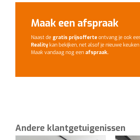
Maak een afspraak
Naast de
gratis prijsofferte
ontvang je ook e
Reality
kan bekijken, net alsof je nieuwe keuken a
Maak vandaag nog een
afspraak.
Andere klantgetuigenissen