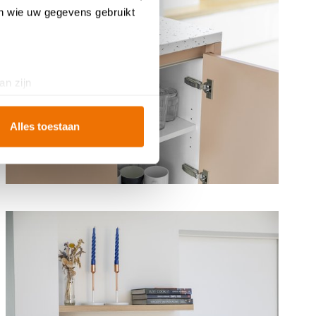
en wie uw gegevens gebruikt
an zijn
rinting)
t
detailgedeelte
in. U kunt uw
Alles toestaan
ookies te accepteren, geniet
te
analyseren
wat beter kan
iebeleid
.