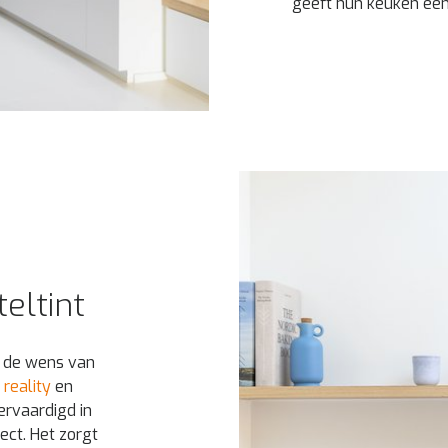
geeft hun keuken een
eltint
s de wens van
 reality
en
ervaardigd in
ect. Het zorgt