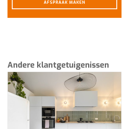
AFSPRAAK MAKEN
om te
analyseren
wat beter kan en helpen ons om u
een
gepersonaliseerde
ervaring te bieden zoals
aangegeven in het
cookiebeleid
.
Andere klantgetuigenissen