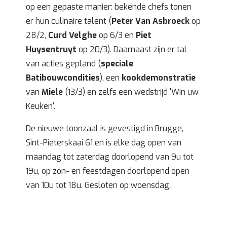
op een gepaste manier: bekende chefs tonen
er hun culinaire talent (
Peter Van Asbroeck
op
28/2,
Curd Velghe
op 6/3 en
Piet
Huysentruyt
op 20/3). Daarnaast zijn er tal
van acties gepland (
speciale
Batibouwcondities
), een
kookdemonstratie
van
Miele
(13/3) en zelfs een wedstrijd 'Win uw
Keuken'.
De nieuwe toonzaal is gevestigd in Brugge,
Sint-Pieterskaai 61 en is elke dag open van
maandag tot zaterdag doorlopend van 9u tot
19u, op zon- en feestdagen doorlopend open
van 10u tot 18u. Gesloten op woensdag.