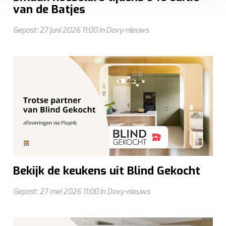
van de Batjes
accepteren, geniet u van een vloeiende ervaring. Ze
zorgen voor een
functionele
website, bieden inzichten
Gepost: 27 juni 2026 11:00 in Dovy-nieuws
om te
analyseren
wat beter kan en helpen ons om u
een
gepersonaliseerde
ervaring te bieden zoals
aangegeven in het
cookiebeleid
.
Bekijk de keukens uit Blind Gekocht
Gepost: 27 mei 2026 11:00 in Dovy-nieuws