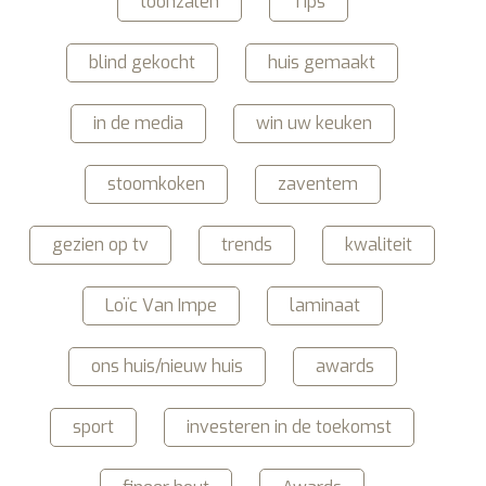
toonzalen
Tips
blind gekocht
huis gemaakt
in de media
win uw keuken
stoomkoken
zaventem
gezien op tv
trends
kwaliteit
Loïc Van Impe
laminaat
ons huis/nieuw huis
awards
sport
investeren in de toekomst