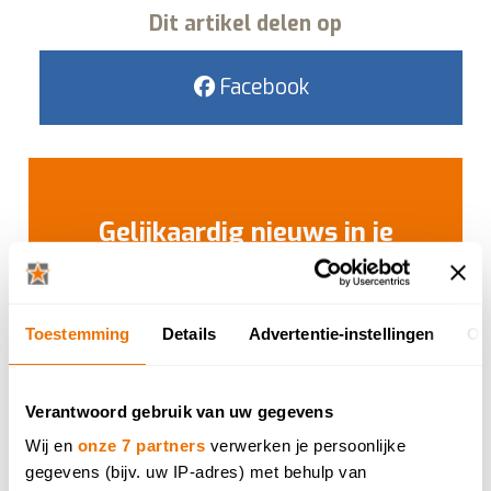
Dit artikel delen op
Facebook
Gelijkaardig nieuws in je
mailbox?
Mis geen enkele promotie, nieuwigheden of
evenementen. Schrijf je nu in voor onze
Toestemming
Details
Advertentie-instellingen
Ov
nieuwsbrief.
Verantwoord gebruik van uw gegevens
SCHRIJF JE NU IN
Wij en
onze 7 partners
verwerken je persoonlijke
gegevens (bijv. uw IP-adres) met behulp van
Jouw gegevens zijn veilig bij ons, en je kan ten allen tijde