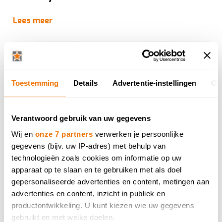
Lees meer
Toestemming
Details
Advertentie-instellingen
Ov
Verantwoord gebruik van uw gegevens
Wij en
onze 7 partners
verwerken je persoonlijke
gegevens (bijv. uw IP-adres) met behulp van
Ontdek de keukentrends van 2026
technologieën zoals cookies om informatie op uw
apparaat op te slaan en te gebruiken met als doel
Lees meer
gepersonaliseerde advertenties en content, metingen aan
advertenties en content, inzicht in publiek en
productontwikkeling. U kunt kiezen wie uw gegevens
gebruikt en met welke doelen.